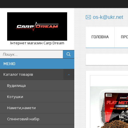
os-k@ukr.net
ГОЛОВНА
ПРО
Інтернет магазин Carp Dream
Каталог товарів
Вудилища
Котушки
Намети,намети
Спінінговий набір