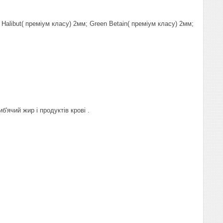
Halibut( преміум класу) 2мм; Green Betain( преміум класу) 2мм;
б'ячий жир і продуктів крові .