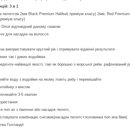
цій: 3 в 1
ум пелетсов 2мм Black Premium Halibut( преміум класу) 2мм; Red Premium 
реміум класу)
rp Drive відповідний даному смаком
rive для насадки на волосся
на використовувати круглий рік і отримувати відмінні результати
вних так і диких водоймах.
редієнти найвищої якості, такі як борошно з морської риби, рафінований ри
алийте воду з водойми на якому ловіть рибу і перемішайте
онтейнер з міксом
 почекайте 3-5 хвилин
користання
ся поп ап з баночки або насадок пелетс,
стовувати комбінацію сніговик(насадок пелетс+половинка поп апа 8мм)
тва Голландії