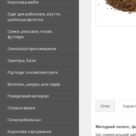
Коропова меблі
Одяг для риболовлі, взуття,
шапки,шкарпетки.
Сумки, рюкзаки, чохли,
футляри
Сигналізатори клювання
Свінгера, бати
Рід поди та комплектуючі
Волосінь, шнури, шок-лідер
Повідковий матеріал
Опис
Харак
Спальні мішки
Гачки рибальські
Методний пелетс, фле
Коропове харчування
Це універсальний наб