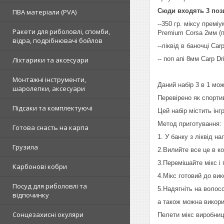
Сюди входять 3 пози
ПВА матеріали (PVA)
--350 гр. міксу премі
Ракети для риболовлі, спомби,
Premium Corsa 2мм (п
відра, подрібнювачі бойлов
--ліквід в баночці Ca
-- поп апі 8мм Carp D
Ліхтарики та аксесуари
Монтажні інструменти,
Даний набір 3 в 1 мож
шаролепки, аксесуари
Перевірено як спорти
Підсаки та комплектуючі
Цей набір містить інг
Метод приготування:
Готова снасть на карпа
1. У банку з ліквід н
Грузила
2.Вилийте все це в к
3.Перемішайте мікс і
Карбонові кобри
4.Мікс готовий до ви
Посуд для риболовлі та
5.Надягніть на волос
відпочинку
а також можна викори
Сонцезахисні окуляри
Пелети мікс виробниц