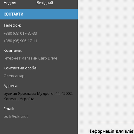
Неділя
Вихідний
КОНТАКТИ
+380 (68) 017-85-33
+380 (96) 906-17-11
Інтернет магазин Carp Drive
Олександр
вулиця Ярослава Мудрого, 44, 45002,
Ковель, Україна
os-k@ukr.net
Інформація для кліє