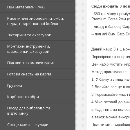
Сюди входять 3 пози
ПВА матеріали (PVA)
--350 гр. міксу премі
Ракети для риболовлі, спомби,
Premium Corsa 2мм (п
відра, подрібнювачі бойлов
--ліквід в баночці Ca
-- поп апі 8мм Carp D
Ліхтарики та аксесуари
Монтажні інструменти,
Даний набір 3 в 1 мож
шаролепки, аксесуари
Перевірено як спорти
Підсаки та комплектуючі
Цей набір містить інг
Метод приготування:
Готова снасть на карпа
1. У банку з ліквід н
Грузила
2.Вилийте все це в к
3.Перемішайте мікс і
Карбонові кобри
4.Мікс готовий до ви
Посуд для риболовлі та
5.Надягніть на волос
відпочинку
а також можна викори
Сонцезахисні окуляри
Пелети мікс виробниц