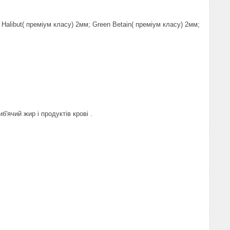
Halibut( преміум класу) 2мм; Green Betain( преміум класу) 2мм;
б'ячий жир і продуктів крові .