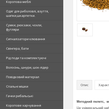
Коропова меблі
Одяг для риболовлі, взуття,
шапки,шкарпетки.
Сумки, рюкзаки, чохли,
футляри
Сигналізатори клювання
Свінгера, бати
Рід поди та комплектуючі
Волосінь, шнури, шок-лідер
Повідковий матеріал
Опис
Харак
Спальні мішки
Гачки рибальські
Методний пелетс, ме
Коропове харчування
Це універсальний наб