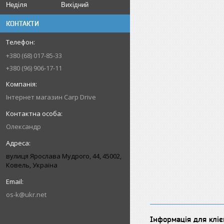
Неділя
Вихідний
КОНТАКТИ
+380 (68) 017-85-33
+380 (96) 906-17-11
Інтернет магазин Carp Drive
Олександр
вулиця Ярослава Мудрого, 44, 45002,
Ковель, Україна
os-k@ukr.net
Інформація для кліє