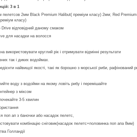
цій: 3 в 1
ум пелетсов 2мм Black Premium Halibut( преміум класу) 2мм; Red Premium 
реміум класу)
rp Drive відповідний даному смаком
rive для насадки на волосся
на використовувати круглий рік і отримувати відмінні результати
вних так і диких водоймах.
редієнти найвищої якості, такі як борошно з морської риби, рафінований ри
алийте воду з водойми на якому ловіть рибу і перемішайте
онтейнер з міксом
 почекайте 3-5 хвилин
користання
ся поп ап з баночки або насадок пелетс,
стовувати комбінацію сніговик(насадок пелетс+половинка поп апа 8мм)
тва Голландії