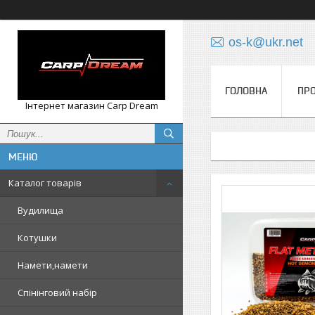
os-k@ukr.net
ГОЛОВНА
ПРО
Інтернет магазин Carp Dream
Каталог товарів
Вудилища
Котушки
Намети,намети
Спінінговий набір