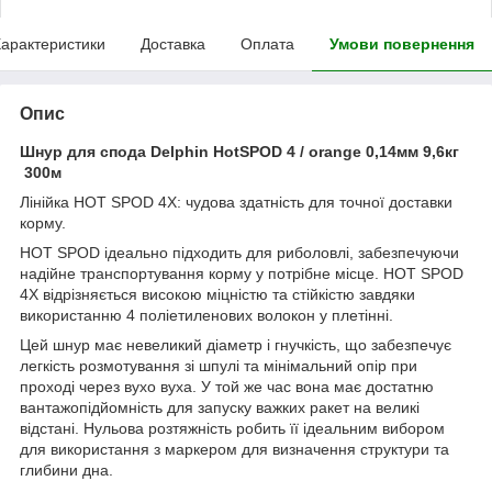
арактеристики
Доставка
Оплата
Умови повернення
Опис
Шнур для спода Delphin HotSPOD 4 / orange 0,14мм 9,6кг
300м
Лінійка HOT SPOD 4X: чудова здатність для точної доставки
корму.
HOT SPOD ідеально підходить для риболовлі, забезпечуючи
надійне транспортування корму у потрібне місце. HOT SPOD
4X відрізняється високою міцністю та стійкістю завдяки
використанню 4 поліетиленових волокон у плетінні.
Цей шнур має невеликий діаметр і гнучкість, що забезпечує
легкість розмотування зі шпулі та мінімальний опір при
проході через вухо вуха. У той же час вона має достатню
вантажопідйомність для запуску важких ракет на великі
відстані. Нульова розтяжність робить її ідеальним вибором
для використання з маркером для визначення структури та
глибини дна.