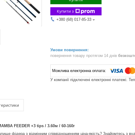
Купити з
+380 (68) 017-85-33
повернення товару протягом 14 днів
безкошт
У компанії підключені електронні платежі. Те
теристики
MBA FEEDER +3 tips / 3.60м / 60-160г
илище фідера з відмінним співвідношенням ціна-якість? Знайомтесь з 