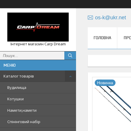
os-k@ukr.net
ГОЛОВНА
ПРО
Інтернет магазин Carp Dream
Каталог товарів
Новинка
Вудилища
Котушки
Намети,намети
Спінінговий набір