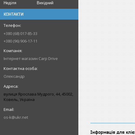
Неділя
Вихідний
КОНТАКТИ
+380 (68) 017-85-33
+380 (96) 906-17-11
Інтернет магазин Carp Drive
Олександр
вулиця Ярослава Мудрого, 44, 45002,
Ковель, Україна
os-k@ukr.net
Інформація для кліє