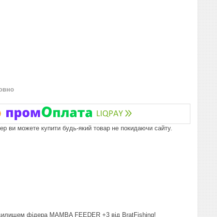
овно
пер ви можете купити будь-який товар не покидаючи сайту.
вудилищем фідера MAMBA FEEDER +3 від BratFishing!