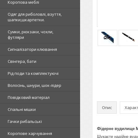
Коропова меблі
Одяг для риболовлі, взуття,
шапки,шкарпетки.
Сумки, рюкзаки, чохли,
футляри
Сигналізатори клювання
Свінгера, бати
Рід поди та комплектуючі
Волосінь, шнури, шок-лідер
Повідковий матеріал
Опис
Харак
Спальні мішки
Гачки рибальські
Фідерне вудилище MA
Коропове харчування
Шукаєте надійне вуд