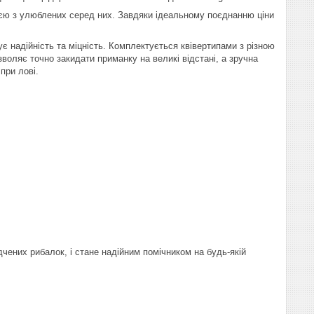
ією з улюблених серед них. Завдяки ідеальному поєднанню ціни
надійність та міцність. Комплектується квівертипами з різною
воляє точно закидати приманку на великі відстані, а зручна
при лові.
ених рибалок, і стане надійним помічником на будь-якій