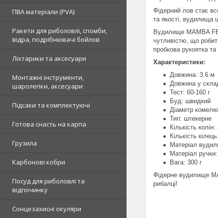
Фідерний лов стає вс
ПВА матеріали (PVA)
та якості, вудилища ц
Ракети для риболовлі, спомби,
Вудилище MAMBA FEEDE
відра, подрібнювачі бойлов
чутливістю, що робит
пробкова рукоятка та
Ліхтарики та аксесуари
Характеристики:
Довжина: 3.6 м
Монтажні інструменти,
Довжина у скла
шаролепки, аксесуари
Тест: 60-160 г
Буд: швидкий
Підсаки та комплектуючі
Діаметр комелю
Тип: штекерне
Готова снасть на карпа
Кількість колін:
Кількість кілець
Грузила
Матеріал вудил
Матеріал ручки
Карбонові кобри
Вага: 300 г
Фідерне вудилище MAM
Посуд для риболовлі та
рибалці!
відпочинку
Сонцезахисні окуляри