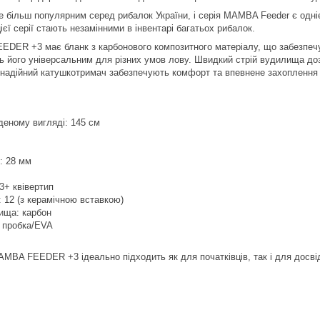
е більш популярним серед рибалок України, і серія MAMBA Feeder є одн
ієї серії стають незамінними в інвентарі багатьох рибалок.
R +3 має бланк з карбонового композитного матеріалу, що забезпечує 
ь його універсальним для різних умов лову. Швидкий стрій вудилища доз
 надійний катушкотримач забезпечують комфорт та впевнене захоплення 
деному вигляді: 145 см
: 28 мм
 3+ квівертип
: 12 (з керамічною вставкою)
ища: карбон
: пробка/EVA
BA FEEDER +3 ідеально підходить як для початківців, так і для досвідч