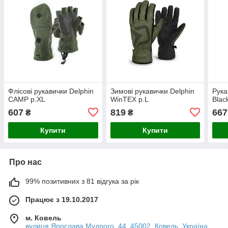
Флісові рукавички Delphin
Зимові рукавички Delphin
Рука
CAMP р.XL
WinTEX р.L
Blac
607
819
667
₴
₴
Купити
Купити
Про нас
99% позитивних з 81 відгука за рік
Працює з 19.10.2017
м. Ковель
вулиця Ярослава Мудрого, 44, 45002, Ковель, Україна