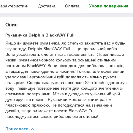
арактеристики
Доставка
Оплата
Умови повернення
Опис
Рукавички Delphin BlackWAY Full
Якщо ви шукаєте рукавички, які стильно захистять вас у будь-
яку погоду, Delphin BlackWAY Full — це правильний вибір.
Вони уособлюють елегантність і ефективність. Як випливає з
назви, рукавички чорного кольору та оснащені стильним
логотипом BlackWAY. Вони підходять для риболовлі, походів,
а також для повсякденного носіння. Тонкий, але ефективний
утеплювач і ергономічний крій дозволяють вільно рухати
пальцями. Спеціальна гумова поверхня SkinTouch відштовхує
воду і підвищує поверхневе тертя для кращого зчеплення зі
слизькими поверхнями. М'яка підкладка та унікальний крій
дуже зручні в носінні. Рукавички можна скріпити разом
пластиковою пряжкою. Не погоджуйтеся на звичайний
дизайн, якщо ви можете носити BlackWAY Full і
насолоджуватися своєю риболовлею зі стилем!
Приховати