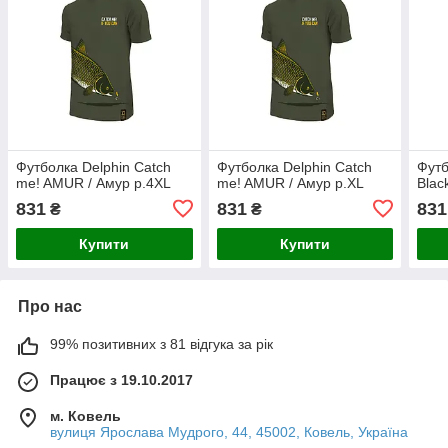
Футболка Delphin Catch
Футболка Delphin Catch
Футб
me! AMUR / Амур р.4XL
me! AMUR / Амур р.XL
Blac
831
831
831
₴
₴
Купити
Купити
Про нас
99% позитивних з 81 відгука за рік
Працює з 19.10.2017
м. Ковель
вулиця Ярослава Мудрого, 44, 45002, Ковель, Україна