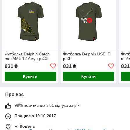
Футболка Delphin Catch
Футболка Delphin USE IT!
Футб
me! AMUR / Амур р.4XL
р.XL
me! 
831
831
831
₴
₴
Купити
Купити
Про нас
99% позитивних з 81 відгука за рік
Працює з 19.10.2017
м. Ковель