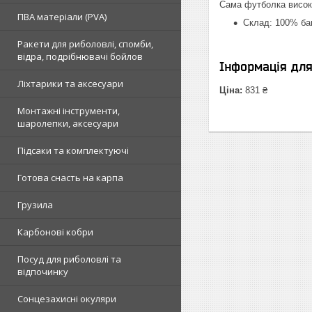
Сама футболка високої
ПВА матеріали (PVA)
Склад: 100% ба
Ракети для риболовлі, спомби,
відра, подрібнювачі бойлов
Інформація дл
Ліхтарики та аксесуари
Ціна:
831 ₴
Монтажні інструменти,
шаролепки, аксесуари
Підсаки та комплектуючі
Готова снасть на карпа
Грузила
Карбонові кобри
Посуд для риболовлі та
відпочинку
Сонцезахисні окуляри