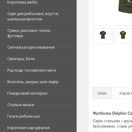
Коропова меблі
Одяг для риболовлі, взуття,
шапки,шкарпетки.
Сумки, рюкзаки, чохли,
футляри
Сигналізатори клювання
Свінгера, бати
Рід поди та комплектуючі
Волосінь, шнури, шок-лідер
Опис
Харак
Повідковий матеріал
Спальні мішки
Футболка Delphin C
Гачки рибальські
Серія стильних і зру
безсумнівно, стане у
Коропове харчування