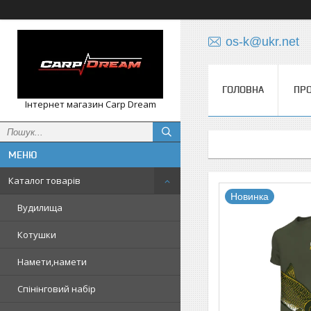
os-k@ukr.net
ГОЛОВНА
ПРО
Інтернет магазин Carp Dream
Каталог товарів
Новинка
Вудилища
Котушки
Намети,намети
Спінінговий набір