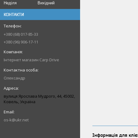
Неділя
Вихідний
КОНТАКТИ
+380 (68) 017-85-33
+380 (96) 906-17-11
Інтернет магазин Carp Drive
Олександр
вулиця Ярослава Мудрого, 44, 45002,
Ковель, Україна
os-k@ukr.net
Інформація для кліє