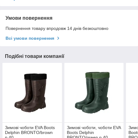
Умови повернення
Повернення товару впродовж 14 днів безкоштовно
Всі умови повернення
Подібні товари компанії
Зимові чоботи EVA Boots
Зимові чоботи, чоботи EVA
Зимо
Delphin BRONTO/brown
Boots Delphin
Boot
р.40
BRONTO/green р.40
BRO