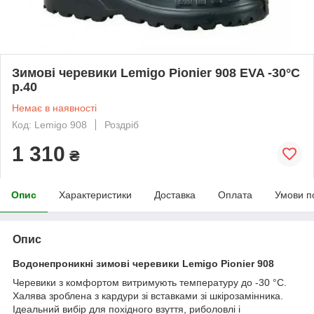
Зимові черевики Lemigo Pionier 908 EVA -30°C
р.40
Немає в наявності
Код: Lemigo 908
Роздріб
1 310
₴
Опис
Характеристики
Доставка
Оплата
Умови п
Опис
Водонепроникні зимові черевики Lemigo Pionier 908
Черевики з комфортом витримують температуру до -30 °C.
Халява зроблена з кардури зі вставками зі шкірозамінника.
Ідеальний вибір для похідного взуття, риболовлі і