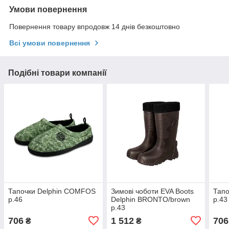
Умови повернення
Повернення товару впродовж 14 днів безкоштовно
Всі умови повернення
Подібні товари компанії
Тапочки Delphin COMFOS
Зимові чоботи EVA Boots
Тап
р.46
Delphin BRONTO/brown
р.43
р.43
706
1 512
706
₴
₴