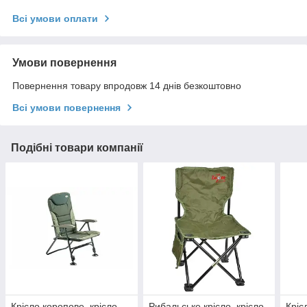
Всі умови оплати
Умови повернення
Повернення товару впродовж 14 днів безкоштовно
Всі умови повернення
Подібні товари компанії
Крісло коропове, крісло
Рибальське крісло, крісло
Кріс