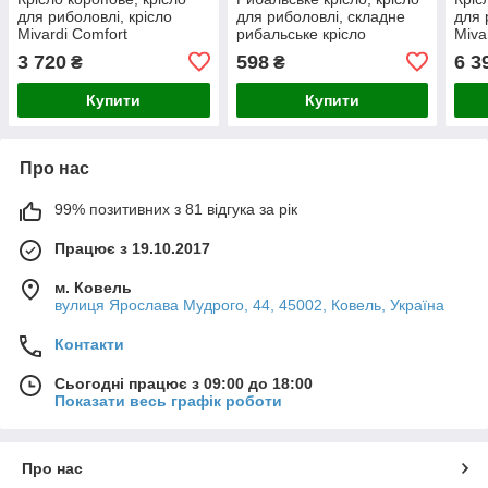
для риболовлі, крісло
для риболовлі, складне
для 
Mivardi Comfort
рибальське крісло
Miva
Foldable Chair L
Prof
3 720
598
6 3
₴
₴
CHP
Купити
Купити
Про нас
99% позитивних з 81 відгука за рік
Працює з 19.10.2017
м. Ковель
вулиця Ярослава Мудрого, 44, 45002, Ковель, Україна
Контакти
Сьогодні працює з 09:00 до 18:00
Показати весь графік роботи
Про нас