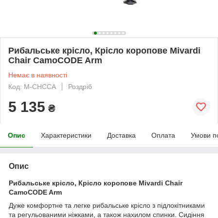
Рибальське крісло, Крісло коропове Mivardi
Chair CamoCODE Arm
Немає в наявності
Код: M-CHCCA
Роздріб
5 135
₴
Опис
Характеристики
Доставка
Оплата
Умови п
Опис
Рибальське крісло, Крісло коропове Mivardi Chair
CamoCODE Arm
Дуже комфортне та легке рибальське крісло з підлокітниками
та регульованими ніжками, а також нахилом спинки. Сидіння