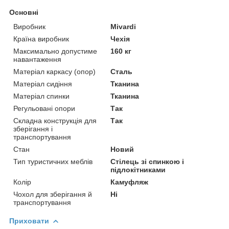
Основні
Виробник
Mivardi
Країна виробник
Чехія
Максимально допустиме
160 кг
навантаження
Матеріал каркасу (опор)
Сталь
Матеріал сидіння
Тканина
Матеріал спинки
Тканина
Регульовані опори
Так
Складна конструкція для
Так
зберігання і
транспортування
Стан
Новий
Тип туристичних меблів
Стілець зі спинкою і
підлокітниками
Колір
Камуфляж
Чохол для зберігання й
Ні
транспортування
Приховати