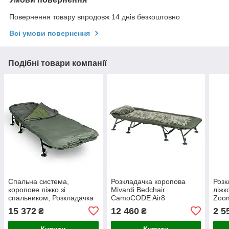
Повернення товару впродовж 14 днів безкоштовно
Всі умови повернення
Подібні товари компанії
Спальна система,
Розкладачка коропова
Розк
коропове ліжко зі
Mivardi Bedchair
ліжк
спальником, Розкладачка
CamoCODE Air8
Zoom
Sonik BANK-TEK 5
15 372
12 460
2 5
₴
₴
SEASON SLEEP SYSTEM
Купити
Купити