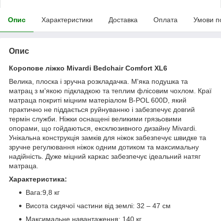
Опис
Характеристики
Доставка
Оплата
Умови п
Опис
Коропове ліжко Mivardi Bedchair Comfort XL6
Велика, плоска і зручна розкладачка. М'яка подушка та
матрац з м'якою підкладкою та теплим флісовим чохлом. Краї
матраца покриті міцним матеріалом B-POL 600D, який
практично не піддається руйнуванню і забезпечує довгий
термін служби. Ніжки оснащені великими грязьовими
опорами, що гойдаються, ексклюзивного дизайну Mivardi.
Унікальна конструкція замків для ніжок забезпечує швидке та
зручне регулювання ніжок одним дотиком та максимальну
надійність. Дуже міцний каркас забезпечує ідеальний натяг
матраца.
Характеристика:
Вага:9,8 кг
Висота сидячої частини від землі: 32 – 47 см
Максимальне навантаження: 140 кг