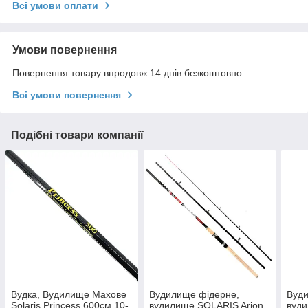
Всі умови оплати
Умови повернення
Повернення товару впродовж 14 днів безкоштовно
Всі умови повернення
Подібні товари компанії
Вудка, Вудилище Махове
Вудилище фідерне,
Вуд
Solaris Princess 600см 10-
вудилище SOLARIS Arion
вуди