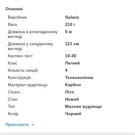
Основні
Виробник
Solaris
Вага
210 г
Довжина в розкладеному
5 м
вигляді
Довжина у складеному
121 см
вигляді
Кастинг-тест
10-30
Клас
Легкий
Кількість секцій
4
Конструкція
Телескопічна
Матеріал вудилища
Карбон
Сезон
Літо
Стан
Новий
Тип
Махове вудлище
Колір
Чорний
Приховати