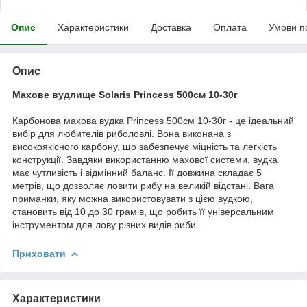
Опис
Характеристики
Доставка
Оплата
Умови п
Опис
Махове вудлище Solaris Princess 500см 10-30г
Карбонова махова вудка Princess 500см 10-30г - це ідеальний
вибір для любителів риболовлі. Вона виконана з
високоякісного карбону, що забезпечує міцність та легкість
конструкції. Завдяки використанню махової системи, вудка
має чутливість і відмінний баланс. Її довжина складає 5
метрів, що дозволяє ловити рибу на великій відстані. Вага
приманки, яку можна використовувати з цією вудкою,
становить від 10 до 30 грамів, що робить її універсальним
інструментом для лову різних видів риби.
Приховати
Характеристики