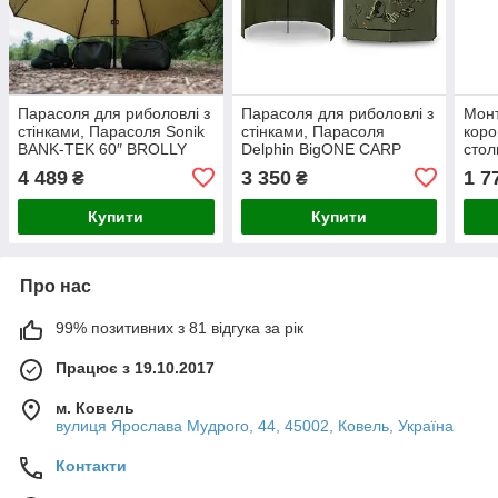
Парасоля для риболовлі з
Парасоля для риболовлі з
Монт
стінками, Парасоля Sonik
стінками, Парасоля
коро
BANK-TEK 60″ BROLLY
Delphin BigONE CARP
стол
250см
для 
4 489
3 350
1 7
₴
₴
Delp
30с
Купити
Купити
Про нас
99% позитивних з 81 відгука за рік
Працює з 19.10.2017
м. Ковель
вулиця Ярослава Мудрого, 44, 45002, Ковель, Україна
Контакти