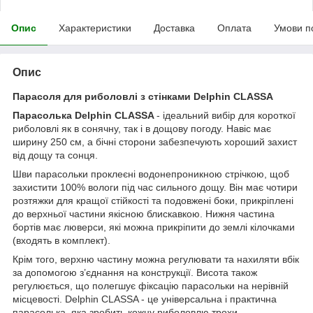
Опис
Характеристики
Доставка
Оплата
Умови п
Опис
Парасоля для риболовлі з стінками Delphin CLASSA
Парасолька Delphin CLASSA
- ідеальний вибір для короткої
риболовлі як в сонячну, так і в дощову погоду. Навіс має
ширину 250 см, а бічні сторони забезпечують хороший захист
від дощу та сонця.
Шви парасольки проклеєні водонепроникною стрічкою, щоб
захистити 100% вологи під час сильного дощу. Він має чотири
розтяжки для кращої стійкості та подовжені боки, прикріплені
до верхньої частини якісною блискавкою. Нижня частина
бортів має люверси, які можна прикріпити до землі кілочками
(входять в комплект).
Крім того, верхню частину можна регулювати та нахиляти вбік
за допомогою з’єднання на конструкції. Висота також
регулюється, що полегшує фіксацію парасольки на нерівній
місцевості. Delphin CLASSA - це універсальна і практична
парасолька, яка зробить кожну риболовлю трохи