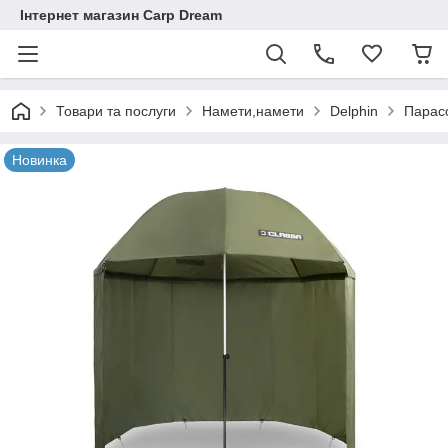
Інтернет магазин Carp Dream
Товари та послуги
Намети,намети
Delphin
Парасо
Новинка