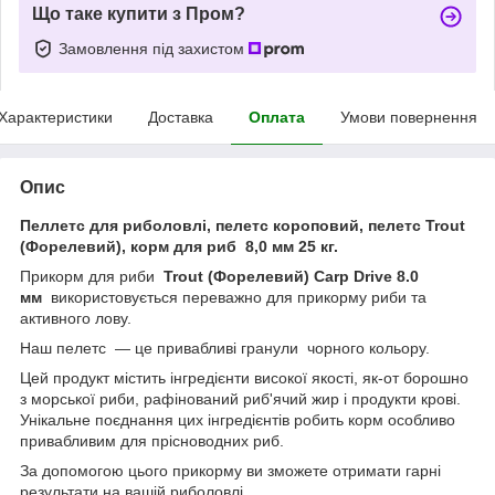
Що таке купити з Пром?
Замовлення під захистом
Характеристики
Доставка
Оплата
Умови повернення
Опис
Пеллетс для риболовлі, пелетс короповий, пелетс Trout
(Форелевий), корм для риб 8,0 мм 25 кг.
Прикорм для риби
Trout (Форелевий) Carp Drive 8.0
мм
використовується переважно для прикорму риби та
активного лову.
Наш пелетс — це привабливі гранули чорного кольору.
Цей продукт містить інгредієнти високої якості, як-от борошно
з морської риби, рафінований риб'ячий жир і продукти крові.
Унікальне поєднання цих інгредієнтів робить корм особливо
привабливим для прісноводних риб.
За допомогою цього прикорму ви зможете отримати гарні
результати на вашій риболовлі