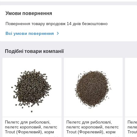
Умови повернення
Повернення товару впродовж 14 днів безкоштовно
Всі умови повернення
Подібні товари компанії
Пелетс для риболовлі,
Пелетс для риболовлі,
Пеле
пелетс короповий, пелетс
пелетс короповий, пелетс
пеле
Trout (Форелевий), корм
Trout (Форелевий), корм
Trou
для риб 8,0 мм 5 кг.
для риб 2,0 мм 25 кг.
для 