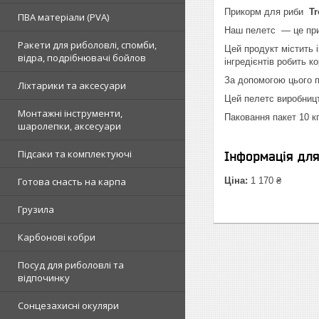
Прикорм для риби
Tr
ПВА матеріали (PVA)
Наш пелетс — це при
Ракети для риболовлі, спомби,
Цей продукт містить і
відра, подрібнювачі бойлов
інгредієнтів робить 
За допомогою цього п
Ліхтарики та аксесуари
Цей пелетс виробниц
Монтажні інструменти,
Паковання пакет 10 к
шаролепки, аксесуари
Підсаки та комплектуючі
Інформація дл
Готова снасть на карпа
Ціна:
1 170 ₴
Грузила
Карбонові кобри
Посуд для риболовлі та
відпочинку
Сонцезахисні окуляри