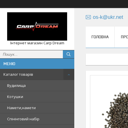
os-k@ukr.net
ГОЛОВНА
ПРО
Інтернет магазин Carp Dream
Каталог товарів
Вудилища
Котушки
Намети,намети
Спінінговий набір