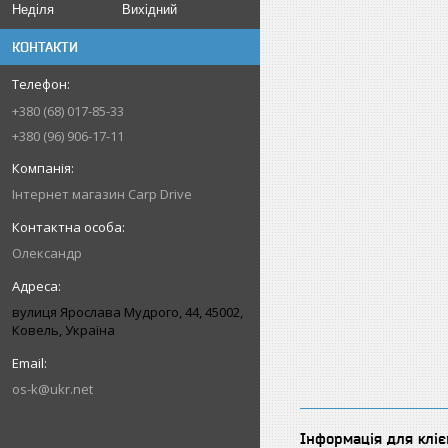
Неділя
Вихідний
КОНТАКТИ
+380 (68) 017-85-33
+380 (96) 906-17-11
Інтернет магазин Carp Drive
Олександр
вулиця Ярослава Мудрого, 44, 45002,
Ковель, Україна
os-k@ukr.net
Інформація для кліє