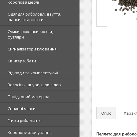
Коропова меблі
Одяг для риболовлі, взуття,
шапки,шкарпетки.
Сумки, рюкзаки, чохли,
футляри
Сигналізатори клювання
Свінгера, бати
Рід поди та комплектуючі
Волосінь, шнури, шок-лідер
Повідковий матеріал
Спальні мішки
Опис
Харак
Гачки рибальські
Коропове харчування
Пеллетс для риболов