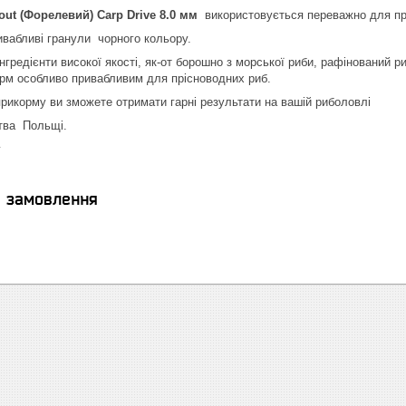
out (Форелевий) Carp Drive 8.0 мм
використовується переважно для при
вабливі гранули чорного кольору.
нгредієнти високої якості, як-от борошно з морської риби, рафінований р
корм особливо привабливим для прісноводних риб.
рикорму ви зможете отримати гарні результати на вашій риболовлі
тва Польщі.
г
я замовлення