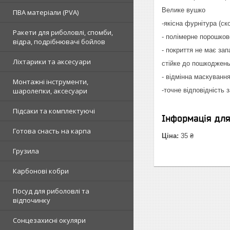
Велике вушко
ПВА матеріали (PVA)
-якісна фурнітура (ск
Ракети для риболовлі, спомби,
- полімерне порошко
відра, подрібнювачі бойлов
- покриття не має зап
Ліхтарики та аксесуари
стійке до пошкоджен
- відмінна маскування
Монтажні інструменти,
шаролепки, аксесуари
-точне відповідність з
Підсаки та комплектуючі
Інформація дл
Готова снасть на карпа
Ціна:
35 ₴
Грузила
Карбонові кобри
Посуд для риболовлі та
відпочинку
Сонцезахисні окуляри