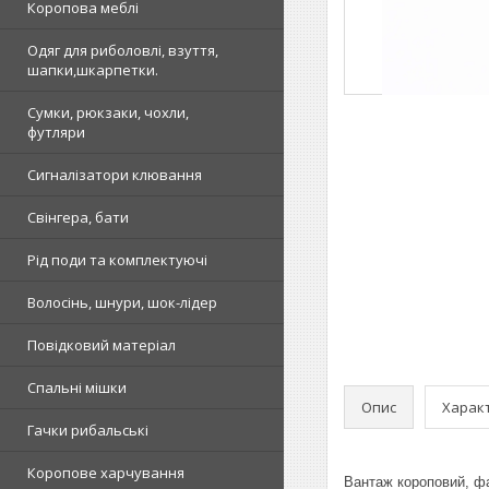
Коропова меблі
Одяг для риболовлі, взуття,
шапки,шкарпетки.
Сумки, рюкзаки, чохли,
футляри
Сигналізатори клювання
Свінгера, бати
Рід поди та комплектуючі
Волосінь, шнури, шок-лідер
Повідковий матеріал
Спальні мішки
Опис
Харак
Гачки рибальські
Коропове харчування
Вантаж короповий, ф