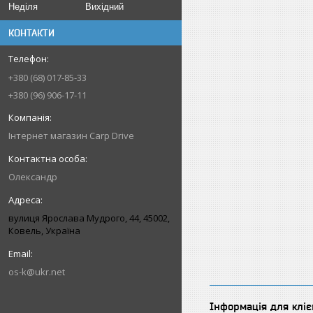
Неділя
Вихідний
КОНТАКТИ
+380 (68) 017-85-33
+380 (96) 906-17-11
Інтернет магазин Carp Drive
Олександр
вулиця Ярослава Мудрого, 44, 45002,
Ковель, Україна
os-k@ukr.net
Інформація для кліє