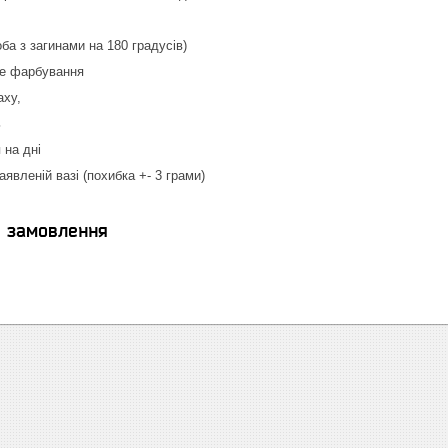
оба з загинами на 180 градусів)
ве фарбування
аху,
ь
 на дні
аявленій вазі (похибка +- 3 грами)
я замовлення