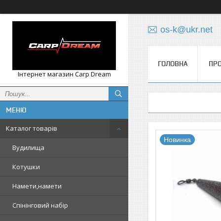
os-k@ukr.net
ГОЛОВНА
ПРО
Інтернет магазин Carp Dream
Каталог товарів
Новинка
Вудилища
Котушки
Намети,намети
Спінінговий набір