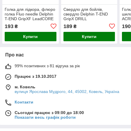
Голка для лідкора, флюро
Свердло для бойлів,
Голк
голка Fluo needle Delphin
свердло Delphin T-END
шило
T-END GripXF LeadCORE
GripX DRILL
ACR
193
189
190
₴
₴
Купити
Купити
Про нас
99% позитивних з 81 відгука за рік
Працює з 19.10.2017
м. Ковель
вулиця Ярослава Мудрого, 44, 45002, Ковель, Україна
Контакти
Сьогодні працює з 09:00 до 18:00
Показати весь графік роботи