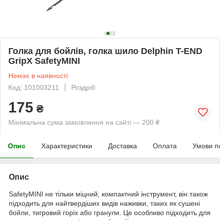
Голка для бойлів, голка шило Delphin T-END
GripX SafetyMINI
Немає в наявності
Код: 101003211
Роздріб
175
₴
Мінімальна сума замовлення на сайті — 200 ₴
Опис
Характеристики
Доставка
Оплата
Умови п
Опис
SafetyMINI не тільки міцний, компактний інструмент, він також
підходить для найтвердіших видів наживки, таких як сушені
бойли, тигровий горіх або гранули. Це особливо підходить для