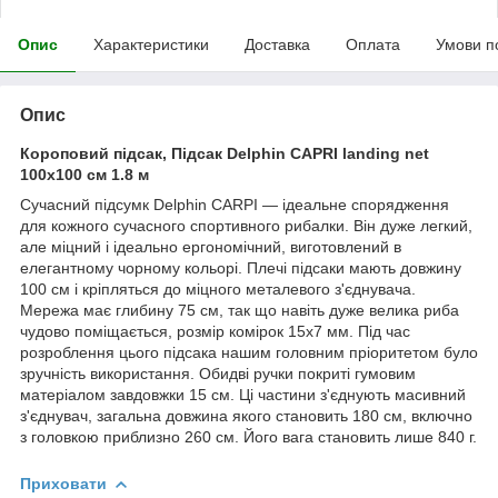
Опис
Характеристики
Доставка
Оплата
Умови п
Опис
Короповий підсак, Підсак Delphin CAPRI landing net
100x100 см 1.8 м
Сучасний підсумк Delphin CARPI — ідеальне спорядження
для кожного сучасного спортивного рибалки. Він дуже легкий,
але міцний і ідеально ергономічний, виготовлений в
елегантному чорному кольорі. Плечі підсаки мають довжину
100 см і кріпляться до міцного металевого з'єднувача.
Мережа має глибину 75 см, так що навіть дуже велика риба
чудово поміщається, розмір комірок 15х7 мм. Під час
розроблення цього підсака нашим головним пріоритетом було
зручність використання. Обидві ручки покриті гумовим
матеріалом завдовжки 15 см. Ці частини з'єднують масивний
з'єднувач, загальна довжина якого становить 180 см, включно
з головкою приблизно 260 см. Його вага становить лише 840 г.
Приховати