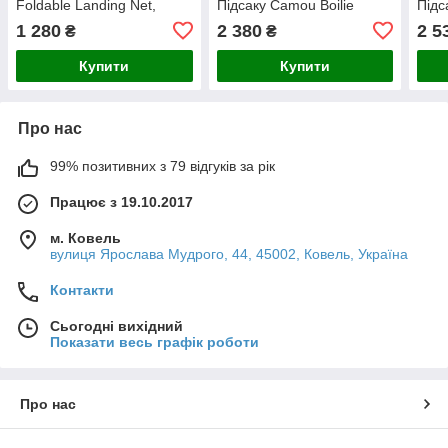
Foldable Landing Net,
Підсаку Camou Boilie
Підс
60x70x180cm
Landing Net, 2 sections
106
1 280
2 380
2 5
₴
₴
Купити
Купити
Про нас
99% позитивних з 79 відгуків за рік
Працює з 19.10.2017
м. Ковель
вулиця Ярослава Мудрого, 44, 45002, Ковель, Україна
Контакти
Сьогодні вихідний
Показати весь графік роботи
Про нас