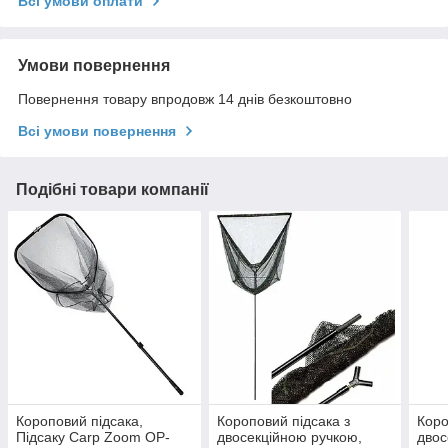
Всі умови оплати
Умови повернення
Повернення товару впродовж 14 днів безкоштовно
Всі умови повернення
Подібні товари компанії
Короповий підсака,
Короповий підсака з
Коро
Підсаку Carp Zoom OP-
двосекційною ручкою,
двос