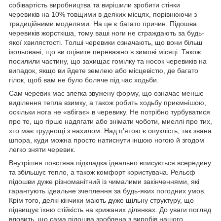
собівартість виробництва та вирішили зробити стінки
черевиків на 10% товщими в деяких місцях, порівнюючи з
традиційними моделями. На це є багато причин. Підошва
черевиків жорсткіша, тому ваші ноги не страждають за будь-
якої хвилястості. Толші черевики означають, що вони більш
ізольовані, що ви оціните переважно в зимові місяці. Також
посилили частину, що захищає гомілку та носок черевиків на
випадок, якщо ви йдете землею або місцевістю, де багато
гілок, щоб вам не було боляче під час ходьби.
Сам черевик має злегка звужену форму, що означає менше
виділення тепла взимку, а також робить ходьбу приємнішою,
оскільки нога не «вбігає» в черевику. Не потрібно турбуватися
про те, що гірше надягати або знімати чоботи, миеллі про тих,
хто має труднощі з нахилом. Над п'ятою є опуклість, так звана
шпора, куди можна просто натиснути іншою ногою й згодом
легко зняти черевик.
Внутрішня повстяна підкладка ідеально вписується всередину
та збільшує тепло, а також комфорт користувача. Рельєф
підошви дуже різноманітний із чималими закінченнями, які
гарантують ідеальне зчеплення за будь-яких погодних умов.
Крім того, деякі кінчики мають дуже щільну структуру, що
підвищує їхню стійкість на крижаних ділянках. До уваги погляд
вловить, що сама підошва зроблена з виробів нашого