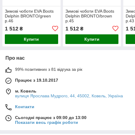
Зимові чоботи EVA Boots
Зимові чоботи EVA Boots
Зимо
Delphin BRONTO/green
Delphin BRONTO/brown
Del
р.46
р.45
р.43
1 512
1 512
1 5
₴
₴
Купити
Купити
Про нас
99% позитивних з 81 відгука за рік
Працює з 19.10.2017
м. Ковель
вулиця Ярослава Мудрого, 44, 45002, Ковель, Україна
Контакти
Сьогодні працює з 09:00 до 13:00
Показати весь графік роботи