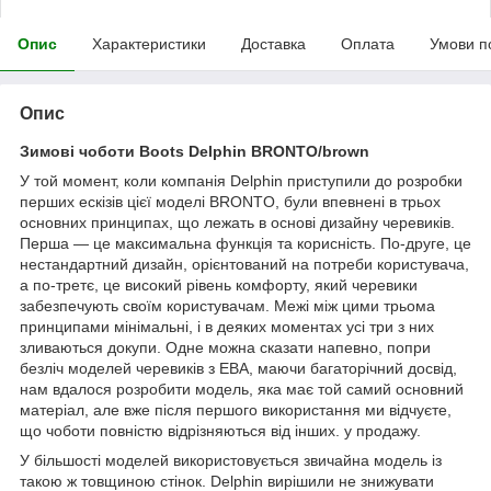
Опис
Характеристики
Доставка
Оплата
Умови п
Опис
Зимові чоботи Boots Delphin BRONTO/brown
У той момент, коли компанія Delphin приступили до розробки
перших ескізів цієї моделі BRONTO, були впевнені в трьох
основних принципах, що лежать в основі дизайну черевиків.
Перша — це максимальна функція та корисність. По-друге, це
нестандартний дизайн, орієнтований на потреби користувача,
а по-третє, це високий рівень комфорту, який черевики
забезпечують своїм користувачам. Межі між цими трьома
принципами мінімальні, і в деяких моментах усі три з них
зливаються докупи. Одне можна сказати напевно, попри
безліч моделей черевиків з ЕВА, маючи багаторічний досвід,
нам вдалося розробити модель, яка має той самий основний
матеріал, але вже після першого використання ми відчуєте,
що чоботи повністю відрізняються від інших. у продажу.
У більшості моделей використовується звичайна модель із
такою ж товщиною стінок. Delphin вирішили не знижувати