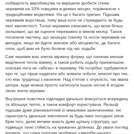
собівартість виробництва та вирішили зробити стінки
черевиків на 10% товщими в деяких місцях, порівнюючи з
традиційними моделями. На це є багато причин. Підошва
черевиків жорсткіша, тому ваші ноги не страждають за будь-
якої хвилястості. Толші черевики означають, що вони більш
ізольовані, що ви оціните переважно в зимові місяці. Також
посилили частину, що захищає гомілку та носок черевиків на
випадок, якщо ви йдете землею або місцевістю, де багато
гілок, щоб вам не було боляче під час ходьби.
Сам черевик має злегка звужену форму, що означає менше
виділення тепла взимку, а також робить ходьбу приємнішою,
оскільки нога не «вбігає» в черевику. Не потрібно турбуватися
про те, що гірше надягати або знімати чоботи, миеллі про тих,
хто має труднощі з нахилом. Над п'ятою є опуклість, так звана
шпора, куди можна просто натиснути іншою ногою й згодом
легко зняти черевик.
Внутрішня повстяна підкладка ідеально вписується всередину
та збільшує тепло, а також комфорт користувача. Рельєф
підошви дуже різноманітний із чималими закінченнями, які
гарантують ідеальне зчеплення за будь-яких погодних умов.
Крім того, деякі кінчики мають дуже щільну структуру, що
підвищує їхню стійкість на крижаних ділянках. До уваги погляд
вловить, що сама підошва зроблена з виробів нашого