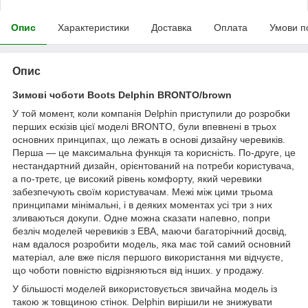
Опис
Характеристики
Доставка
Оплата
Умови п
Опис
Зимові чоботи Boots Delphin BRONTO/brown
У той момент, коли компанія Delphin приступили до розробки
перших ескізів цієї моделі BRONTO, були впевнені в трьох
основних принципах, що лежать в основі дизайну черевиків.
Перша — це максимальна функція та корисність. По-друге, це
нестандартний дизайн, орієнтований на потреби користувача,
а по-третє, це високий рівень комфорту, який черевики
забезпечують своїм користувачам. Межі між цими трьома
принципами мінімальні, і в деяких моментах усі три з них
зливаються докупи. Одне можна сказати напевно, попри
безліч моделей черевиків з ЕВА, маючи багаторічний досвід,
нам вдалося розробити модель, яка має той самий основний
матеріал, але вже після першого використання ми відчуєте,
що чоботи повністю відрізняються від інших. у продажу.
У більшості моделей використовується звичайна модель із
такою ж товщиною стінок. Delphin вирішили не знижувати