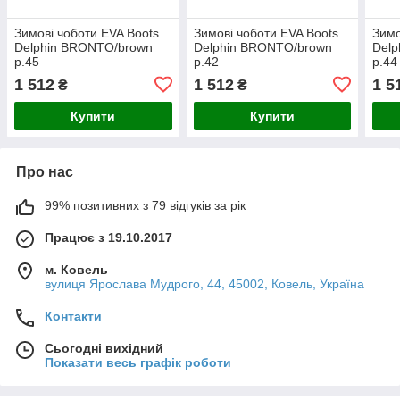
Зимові чоботи EVA Boots
Зимові чоботи EVA Boots
Зимо
Delphin BRONTO/brown
Delphin BRONTO/brown
Delp
р.45
р.42
р.44
1 512
1 512
1 5
₴
₴
Купити
Купити
Про нас
99% позитивних з 79 відгуків за рік
Працює з 19.10.2017
м. Ковель
вулиця Ярослава Мудрого, 44, 45002, Ковель, Україна
Контакти
Сьогодні вихідний
Показати весь графік роботи