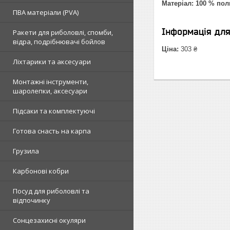
Матеріал: 100 % пол
ПВА матеріали (PVA)
Інформація дл
Ракети для риболовлі, спомби,
відра, подрібнювачі бойлов
Ціна:
303 ₴
Ліхтарики та аксесуари
Монтажні інструменти,
шаролепки, аксесуари
Підсаки та комплектуючі
Готова снасть на карпа
Грузила
Карбонові кобри
Посуд для риболовлі та
відпочинку
Сонцезахисні окуляри