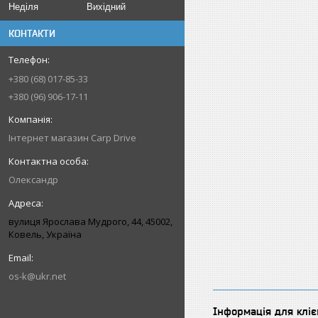
Неділя
Вихідний
КОНТАКТИ
+380 (68) 017-85-33
+380 (96) 906-17-11
Інтернет магазин Carp Drive
Олександр
вулиця Ярослава Мудрого, 44, 45002,
Ковель, Україна
os-k@ukr.net
Інформація для кліє