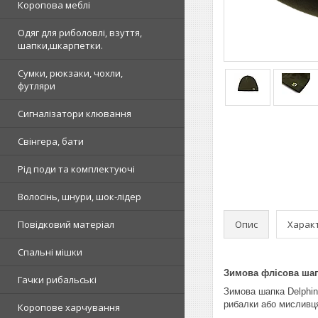
Коропова меблі
Одяг для риболовлі, взуття,
шапки,шкарпетки.
Сумки, рюкзаки, чохли,
футляри
Сигналізатори клювання
Свінгера, бати
Рід поди та комплектуючі
Волосінь, шнури, шок-лідер
Опис
Харак
Повідковий матеріал
Спальні мішки
Зимова флісова шап
Гачки рибальські
Зимова шапка Delphin
рибалки або мисливця
Коропове харчування