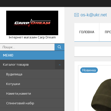
os-k@ukr.net
ГОЛОВНА
ПРО
Інтернет магазин Carp Dream
Каталог товарів
Новинка
Вудилища
Котушки
Намети,намети
Спінінговий набір