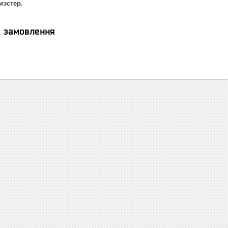
иэстер.
я замовлення