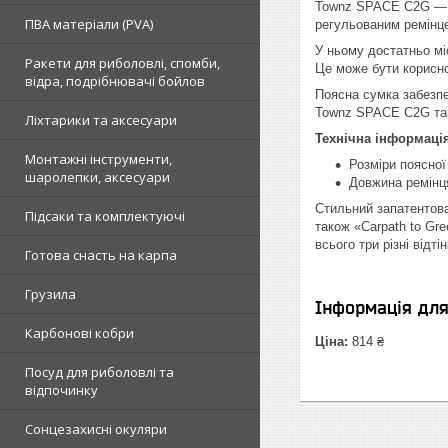
Townz SPACE C2G — це
ПВА матеріали (PVA)
регульованим ремінцем
У ньому достатньо мі
Ракети для риболовлі, спомби,
Це може бути корисно
відра, подрібнювачі бойлов
Поясна сумка забезпе
Townz SPACE C2G тако
Ліхтарики та аксесуари
Технічна інформація
Монтажні інструменти,
Розміри поясної
шаролепки, аксесуари
Довжина ремінця
Стильний запатентова
Підсаки та комплектуючі
також «Carpath to Gr
всього три різні відт
Готова снасть на карпа
Грузила
Інформація дл
Карбонові кобри
Ціна:
814 ₴
Посуд для риболовлі та
відпочинку
Сонцезахисні окуляри