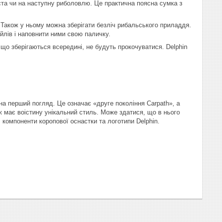
та чи на наступну риболовлю. Це практична поясна сумка з
. Також у ньому можна зберігати безліч рибальського приладдя.
йлів і наповнити ними свою паличку.
о зберігаються всередині, не будуть прокочуватися. Delphin
.
на перший погляд. Це означає «друге покоління Carpath», а
 має воістину унікальний стиль. Може здатися, що в нього
, компоненти коропової оснастки та логотипи Delphin.