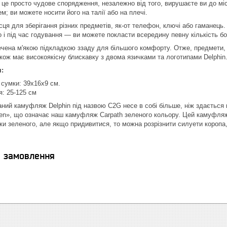
 просто чудове спорядження, незалежно від того, вирушаєте ви до міс
; ви можете носити його на талії або на плечі.
сця для зберігання різних предметів, як-от телефон, ключі або гаманець
 і під час годування — ви можете покласти всередину певну кількість бо
чена м'якою підкладкою ззаду для більшого комфорту. Отже, предмети, щ
ж має високоякісну блискавку з двома язичками та логотипами Delphin
:
 сумки: 39x16x9 см.
: 25-125 см
ний камуфляж Delphin під назвою C2G несе в собі більше, ніж здається 
een», що означає наш камуфляж Carpath зеленого кольору. Цей камуфляж
інки зеленого, але якщо придивитися, то можна розрізнити силуети коропа
я замовлення