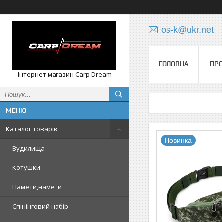
os-k@ukr.net
ГОЛОВНА
ПРО
Інтернет магазин Carp Dream
Каталог товарів
Новинка
Вудилища
Котушки
Намети,намети
Спінінговий набір