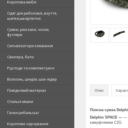
Коропова меблі
Одяг для риболовлі, взуття,
шапки,шкарпетки.
Сумки, рюкзаки, чохли,
футляри
Сигналізатори клювання
Свінгера, бати
Рід поди та комплектуючі
Волосінь, шнури, шок-лідер
Опис
Харак
Повідковий матеріал
Спальні мішки
Поясна сумка Delph
Гачки рибальські
Delphin SPACE —
— ц
камуфляжем C2G.
Коропове харчування