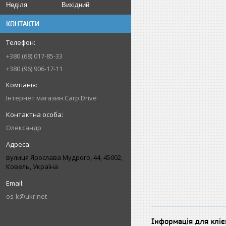
Неділя
Вихідний
КОНТАКТИ
+380 (68) 017-85-33
+380 (96) 906-17-11
Інтернет магазин Carp Drive
Олександр
вулиця Ярослава Мудрого, 44, 45002,
Ковель, Україна
os-k@ukr.net
Інформація для кліє