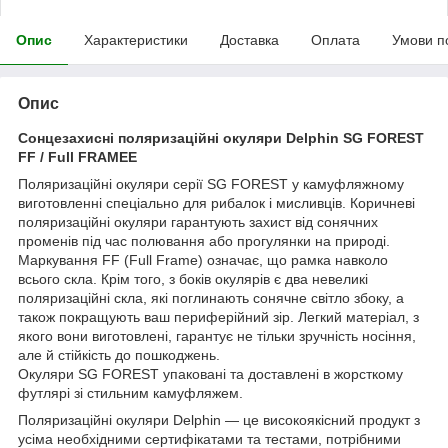
Опис
Характеристики
Доставка
Оплата
Умови п
Опис
Сонцезахисні поляризаційні окуляри Delphin SG FOREST
FF / Full FRAMEE
Поляризаційні окуляри серії SG FOREST у камуфляжному
виготовленні спеціально для рибалок і мисливців. Коричневі
поляризаційні окуляри гарантують захист від сонячних
променів під час полювання або прогулянки на природі.
Маркування FF (Full Frame) означає, що рамка навколо
всього скла. Крім того, з боків окулярів є два невеликі
поляризаційні скла, які поглинають сонячне світло збоку, а
також покращують ваш периферійний зір. Легкий матеріал, з
якого вони виготовлені, гарантує не тільки зручність носіння,
але й стійкість до пошкоджень.
Окуляри SG FOREST упаковані та доставлені в жорсткому
футлярі зі стильним камуфляжем.
Поляризаційні окуляри Delphin — це високоякісний продукт з
усіма необхідними сертифікатами та тестами, потрібними