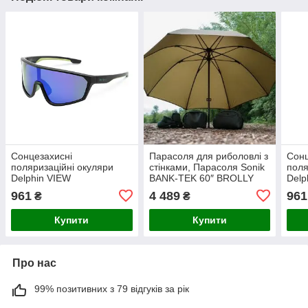
Сонцезахисні
Парасоля для риболовлі з
Сонц
поляризаційні окуляри
стінками, Парасоля Sonik
поля
Delphin VIEW
BANK-TEK 60″ BROLLY
Delp
961
4 489
961
₴
₴
Купити
Купити
Про нас
99% позитивних з 79 відгуків за рік