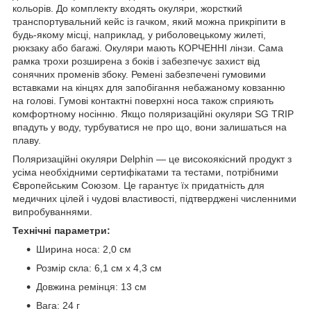
кольорів. До комплекту входять окуляри, жорсткий
транспортувальний кейс із гачком, який можна прикріпити в
будь-якому місці, наприклад, у риболовецькому жилеті,
рюкзаку або багажі. Окуляри мають КОРЧЕННІ лінзи. Сама
рамка трохи розширена з боків і забезпечує захист від
сонячних променів збоку. Ремені забезпечені гумовими
вставками на кінцях для запобігання небажаному ковзанню
на голові. Гумові контактні поверхні носа також сприяють
комфортному носінню. Якщо поляризаційні окуляри SG TRIP
впадуть у воду, турбуватися не про що, вони залишаться на
плаву.
Поляризаційні окуляри Delphin — це високоякісний продукт з
усіма необхідними сертифікатами та тестами, потрібними
Європейським Союзом. Це гарантує їх придатність для
медичних цілей і чудові властивості, підтверджені численними
випробуваннями.
Технічні параметри:
Ширина носа: 2,0 см
Розмір скла: 6,1 см х 4,3 см
Довжина ремінця: 13 см
Вага: 24 г