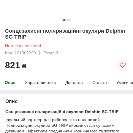
Сонцезахисні поляризаційні окуляри Delphin
SG TRIP
Немає в наявності
Код: 101002099
Роздріб
821
₴
Опис
Характеристики
Доставка
Оплата
Умови п
Опис
Сонцезахисні поляризаційні окуляри Delphin SG TRIP
Ідеальний партнер для риболовлі та подорожей.
Поляризаційні окуляри SG TRIP вирізняються сучасним
дизайном і ефектним поєднанням коричневого та жовтого