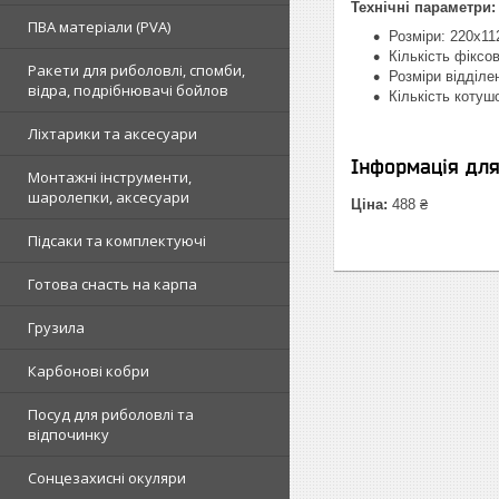
Технічні параметри:
ПВА матеріали (PVA)
Розміри: 220x1
Кількість фіксо
Ракети для риболовлі, спомби,
Розміри відділе
відра, подрібнювачі бойлов
Кількість котушо
Ліхтарики та аксесуари
Інформація дл
Монтажні інструменти,
шаролепки, аксесуари
Ціна:
488 ₴
Підсаки та комплектуючі
Готова снасть на карпа
Грузила
Карбонові кобри
Посуд для риболовлі та
відпочинку
Сонцезахисні окуляри