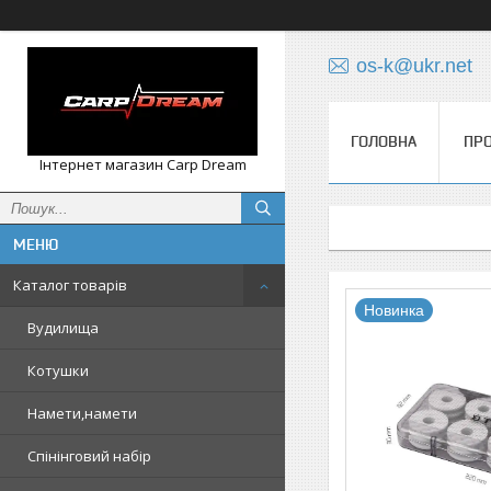
os-k@ukr.net
ГОЛОВНА
ПРО
Інтернет магазин Carp Dream
Каталог товарів
Новинка
Вудилища
Котушки
Намети,намети
Спінінговий набір