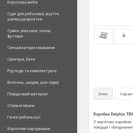
Коропова меблі
Одяг для риболовлі, взуття,
шапки,шкарпетки.
Сумки, рюкзаки, чохли,
футляри
Сигналізатори клювання
Свінгера, бати
Рід поди та комплектуючі
Волосінь, шнури, шок-лідер
Опис
Харак
Повідковий матеріал
Спальні мішки
Коробка Delphin TBX
Гачки рибальські
У магнітних коробках
повідців і обладнання
Коропове харчування