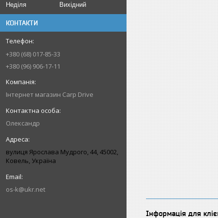
Неділя
Вихідний
КОНТАКТИ
+380 (68) 017-85-33
+380 (96) 906-17-11
Інтернет магазин Carp Drive
Олександр
вулиця Ярослава Мудрого, 44, 45002,
Ковель, Україна
os-k@ukr.net
Інформація для кліє