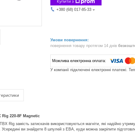
Купити з
+380 (68) 017-85-33
повернення товару протягом 14 днів
безкошт
У компанії підключені електронні платежі. Те
теристики
 Rig 220-8F Magnetic
 TBX Rig замість затискачів використовуються магніти, які надійно утрим
. Усередині ви знайдете 8 шпулей з ЕВА, куди можна закріпити підготовле