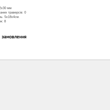
12x30 мм
ваних траверсів: 0
нь: 5x18x4см.
к: 8
я замовлення