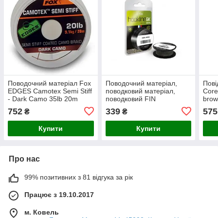
Поводочний матеріал Fox
Поводочний матеріал,
Пові
EDGES Camotex Semi Stiff
поводковий матеріал,
Core
- Dark Camo 35lb 20m
поводковий FIN
brow
HOOKLINE 6K 20m / gravel
752
339
575
₴
₴
(гравій) 25Lb
Купити
Купити
Про нас
99% позитивних з 81 відгука за рік
Працює з 19.10.2017
м. Ковель