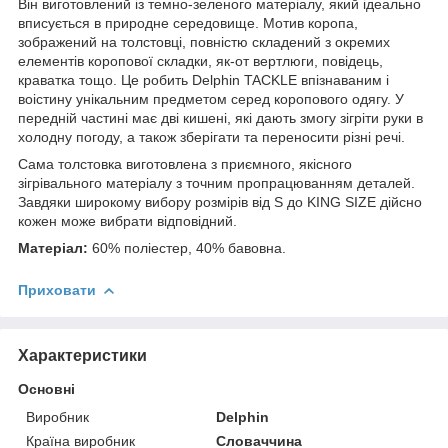
Він виготовлений із темно-зеленого матеріалу, який ідеально
вписується в природне середовище. Мотив коропа,
зображений на толстовці, повністю складений з окремих
елементів коропової складки, як-от вертлюги, повідець,
краватка тощо. Це робить Delphin TACKLE впізнаваним і
воістину унікальним предметом серед коропового одягу. У
передній частині має дві кишені, які дають змогу зігріти руки в
холодну погоду, а також зберігати та переносити різні речі.
Сама толстовка виготовлена з приємного, якісного
зігрівального матеріалу з точним пропрацюванням деталей.
Завдяки широкому вибору розмірів від S до KING SIZE дійсно
кожен може вибрати відповідний.
Матеріал:
60% поліестер, 40% бавовна.
Приховати
Характеристики
Основні
Виробник
Delphin
Країна виробник
Словаччина