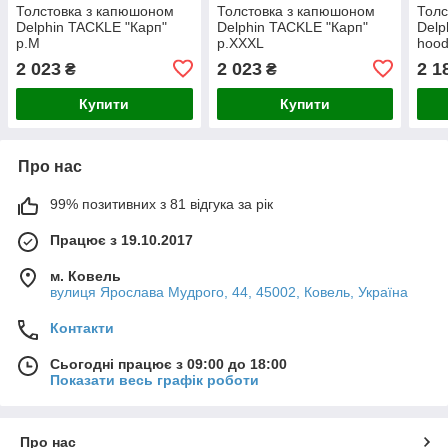
Толстовка з капюшоном
Толстовка з капюшоном
Толс
Delphin TACKLE "Карп"
Delphin TACKLE "Карп"
Del
р.M
р.XXXL
hood
2 023
2 023
2 1
₴
₴
Купити
Купити
Про нас
99% позитивних з 81 відгука за рік
Працює з 19.10.2017
м. Ковель
вулиця Ярослава Мудрого, 44, 45002, Ковель, Україна
Контакти
Сьогодні працює з 09:00 до 18:00
Показати весь графік роботи
Про нас