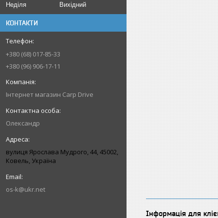
Неділя
Вихідний
КОНТАКТИ
+380 (68) 017-85-33
+380 (96) 906-17-11
Інтернет магазин Carp Drive
Олександр
вулиця Ярослава Мудрого, 44, 45002,
Ковель, Україна
os-k@ukr.net
Інформація для кліє