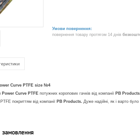
повернення товару протягом 14 днів
безкошт
теристики
ower Curve PTFE size №4
я
Power Curve PTFE
потужних коропових гачків від компанії
PB Products
з PTFE покриттям від компанії
PB Products.
Дуже надійні, як і варто було
я замовлення