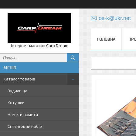
os-k@ukr.net
ГОЛОВНА
ПРО
Інтернет магазин Carp Dream
Каталог товарів
Вудилища
Котушки
Намети,намети
Спінінговий набір