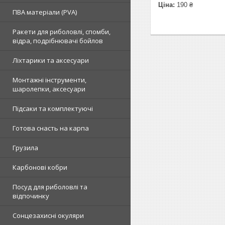
Ціна:
190 ₴
ПВА матеріали (PVA)
Ракети для риболовлі, спомби,
відра, подрібнювачі бойлов
Ліхтарики та аксесуари
Монтажні інструменти,
шаролепки, аксесуари
Підсаки та комплектуючі
Готова снасть на карпа
Грузила
Карбонові кобри
Посуд для риболовлі та
відпочинку
Сонцезахисні окуляри