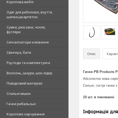
Коропова меблі
Одяг для риболовлі, взуття,
шапки,шкарпетки.
Сумки, рюкзаки, чохли,
футляри
Сигналізатори клювання
Свінгера, бати
Опис
Харак
Рід поди та комплектуючі
Гачки PB Products P
Волосінь, шнури, шок-лідер
Абсолютно нова сері
Повідковий матеріал
Сильні, гострі гачки 
Спальні мішки
10 шт. в пакованні
Гачки рибальські
Інформація дл
Коропове харчування