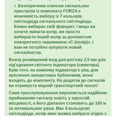
Безперечним плюсом сигнальних
пристроїв із комплекту FORZA є
можливість вибору із 7 кольорів
світлодіода сигнального світлодіода.
Кожен вибирає свій фаворит, і якщо ви
хочете змінити колір, ви просто
вибираєте інший колір за допомогою
поворотного перемикача «C (колір)», і
вам не потрібно купувати новий
сигналізатор.
Внизу розміщений вхід для роз'єму 2,5 мм для
під'єднання світного індикатора (свингера).
Крім того, на кожному індикаторі є різь для
кріплення ланцюгових бубончиків, вони
входять до комплекту. На додаток до сигналів
ви отримуєте міцний транспортний чохол!
Саме прослуховування вирізняється надійним
прийманням сигналу навіть у зарослій
місцевості, а його діапазон становить до 160 м
за оптимальних умов. Має 4 кольорові
світлодіоди, колір яких можна вибрати згідно з