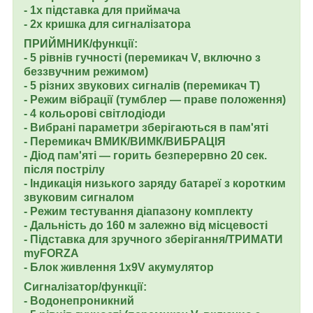
- 1x підставка для приймача
- 2x кришка для сигналізатора
ПРИЙМНИК/функції:
- 5 рівнів гучності (перемикач V, включно з
беззвучним режимом)
- 5 різних звукових сигналів (перемикач T)
- Режим вібрації (тумблер — праве положення)
- 4 кольорові світлодіоди
- Вибрані параметри зберігаються в пам'яті
- Перемикач ВМИК/ВИМК/ВИБРАЦІЯ
- Діод пам'яті — горить безперервно 20 сек.
після пострілу
- Індикація низького заряду батареї з коротким
звуковим сигналом
- Режим тестування діапазону комплекту
- Дальність до 160 м залежно від місцевості
- Підставка для зручного зберігання/ТРИМАТИ
myFORZA
- Блок живлення 1x9V акумулятор
Сигналізатор/функції:
- Водонепроникний