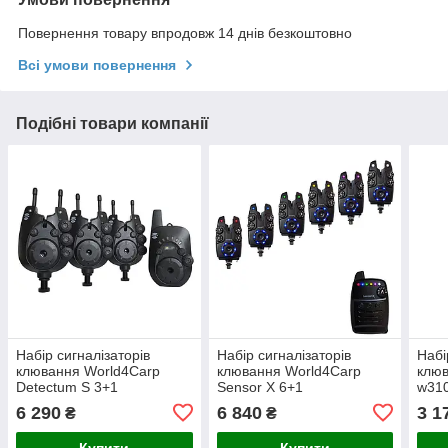
Повернення товару впродовж 14 днів безкоштовно
Всі умови повернення
Подібні товари компанії
Набір сигналізаторів
Набір сигналізаторів
Набі
клювання World4Carp
клювання World4Carp
клюв
Detectum S 3+1
Sensor X 6+1
w31
6 290
6 840
3 1
₴
₴
Купити
Купити