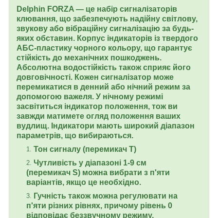
Delphin FORZA — це набір сигналізаторів
клювання, що забезпечують надійну світлову,
звукову або вібраційну сигналізацію за будь-
яких обставин. Корпус індикаторів із твердого
АБС-пластику чорного кольору, що гарантує
стійкість до механічних пошкоджень.
Абсолютна водостійкість також сприяє його
довговічності. Кожен сигналізатор може
перемикатися в денний або нічний режим за
допомогою важеля. У нічному режимі
засвітиться індикатор положення, тож ви
завжди матимете огляд положення ваших
вудлищ. Індикатори мають широкий діапазон
параметрів, що вибираються.
Тон сигналу (перемикач T)
Чутливість у діапазоні 1-9 см
(перемикач S) можна вибрати з п'яти
варіантів, якщо це необхідно.
Гучність також можна регулювати на
п'яти різних рівнях, причому рівень 0
відповідає беззвучному режиму.