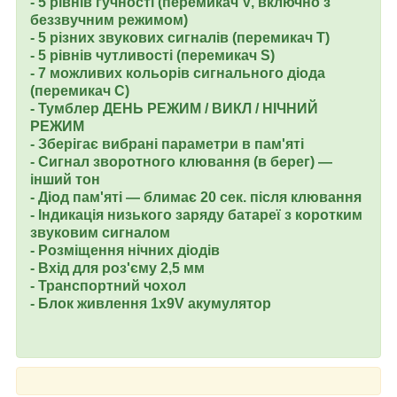
- 5 рівнів гучності (перемикач V, включно з
беззвучним режимом)
- 5 різних звукових сигналів (перемикач T)
- 5 рівнів чутливості (перемикач S)
- 7 можливих кольорів сигнального діода
(перемикач C)
- Тумблер ДЕНЬ РЕЖИМ / ВИКЛ / НІЧНИЙ
РЕЖИМ
- Зберігає вибрані параметри в пам'яті
- Сигнал зворотного клювання (в берег) —
інший тон
- Діод пам'яті — блимає 20 сек. після клювання
- Індикація низького заряду батареї з коротким
звуковим сигналом
- Розміщення нічних діодів
- Вхід для роз'єму 2,5 мм
- Транспортний чохол
- Блок живлення 1x9V акумулятор