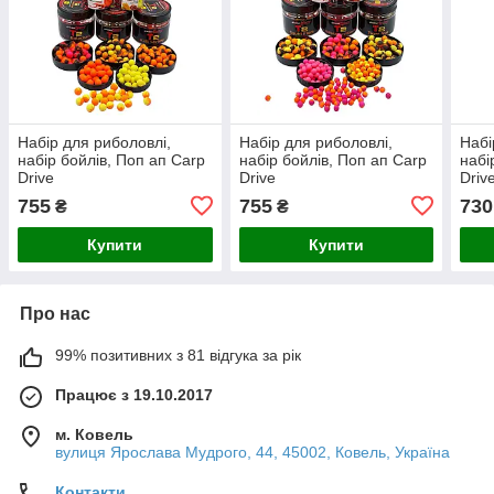
Набір для риболовлі,
Набір для риболовлі,
Набі
набір бойлів, Поп ап Carp
набір бойлів, Поп ап Carp
набі
Drive
Drive
Driv
755
755
730
₴
₴
Купити
Купити
Про нас
99% позитивних з 81 відгука за рік
Працює з 19.10.2017
м. Ковель
вулиця Ярослава Мудрого, 44, 45002, Ковель, Україна
Контакти