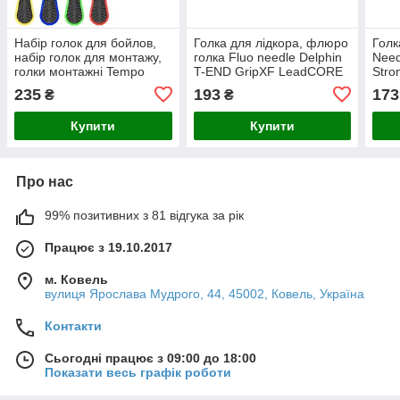
Набір голок для бойлов,
Голка для лідкора, флюро
Голк
набір голок для монтажу,
голка Fluo needle Delphin
Nee
голки монтажні Tempo
T-END GripXF LeadCORE
Stro
Needle & Set Scissors
235
193
173
₴
₴
Купити
Купити
Про нас
99% позитивних з 81 відгука за рік
Працює з 19.10.2017
м. Ковель
вулиця Ярослава Мудрого, 44, 45002, Ковель, Україна
Контакти
Сьогодні працює з 09:00 до 18:00
Показати весь графік роботи