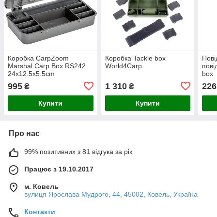
Коробка CarpZoom
Коробка Tackle box
Пові
Marshal Carp Box RS242
World4Carp
пові
24х12.5х5.5cm
box
995
1 310
226
₴
₴
Купити
Купити
Про нас
99% позитивних з 81 відгука за рік
Працює з 19.10.2017
м. Ковель
вулиця Ярослава Мудрого, 44, 45002, Ковель, Україна
Контакти