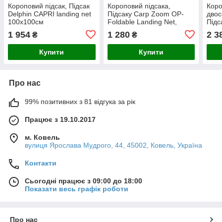
Короповий підсак, Підсак
Короповий підсака,
Коро
Delphin CAPRI landing net
Підсаку Carp Zoom OP-
двос
100x100см
Foldable Landing Net,
Підс
60x70x180cm
Land
1 954
1 280
2 3
₴
₴
Купити
Купити
Про нас
99% позитивних з 81 відгука за рік
Працює з 19.10.2017
м. Ковель
вулиця Ярослава Мудрого, 44, 45002, Ковель, Україна
Контакти
Сьогодні працює з 09:00 до 18:00
Показати весь графік роботи
Про нас