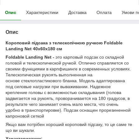
Опис
Характеристики
Доставка
Оплата
Умови п
Опис
Короповий підсака з телескопічною ручкою Foldable
Landing Net 40x60x180 см
Foldable Landing Net -
это карповый подсак со складной
головой и телескопической ручкой. Отлично справляется со
своими функциями в карпфишинге в современных условиях.
Телескопическая рукоять выполненная на
основе стеклопластикового бланка. Модель адаптирована
под силовые нагрузки при вываживании. Надежное
крепление головы с возможностью складывания (голова
задвигается на рукоять, проворачивается на 180 градусов, в
результате чего занимает очень мало места, что очень
удобно в транспортировке). Подсак оснащен прорезиненной
капроновой сеткой
Якщо вам потрібен хороший короповий підсаку, то це саме те
що ви шукали.
Характеристики: