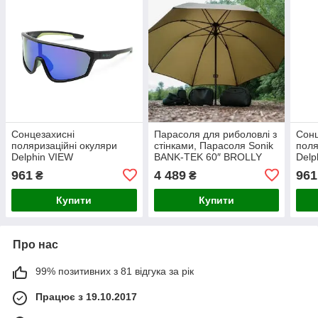
Сонцезахисні
Парасоля для риболовлі з
Сонц
поляризаційні окуляри
стінками, Парасоля Sonik
поля
Delphin VIEW
BANK-TEK 60″ BROLLY
Delp
961
4 489
961
₴
₴
Купити
Купити
Про нас
99% позитивних з 81 відгука за рік
Працює з 19.10.2017