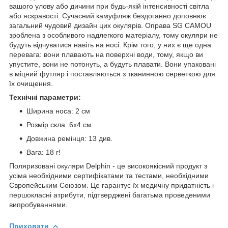
вашого улову або дичини при будь-якій інтенсивності світла
або яскравості. Сучасний камуфляж бездоганно доповнює
загальний чудовий дизайн цих окулярів. Оправа SG CAMOU
зроблена з особливого надлегкого матеріалу, тому окуляри не
будуть відчуватися навіть на носі. Крім того, у них є ще одна
перевага: вони плавають на поверхні води, тому, якщо ви
упустите, вони не потонуть, а будуть плавати. Вони упаковані
в міцний футляр і поставляються з тканинною серветкою для
їх очищення.
Технічні параметри:
Ширина носа: 2 см
Розмір скла: 6х4 см
Довжина ремінця: 13 див.
Вага: 18 г!
Поляризовані окуляри Delphin - це високоякісний продукт з
усіма необхідними сертифікатами та тестами, необхідними
Європейським Союзом. Це гарантує їх медичну придатність і
першокласні атрибути, підтверджені багатьма проведеними
випробуваннями.
Приховати