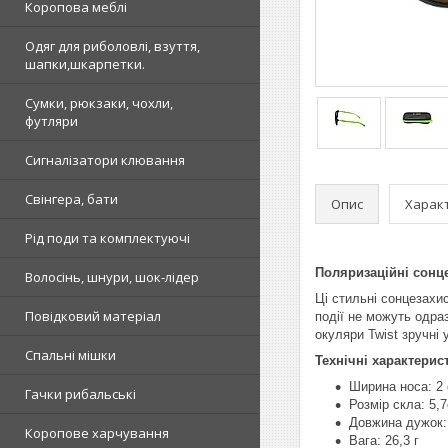
Коропова меблі
Одяг для риболовлі, взуття,
шапки,шкарпетки.
Сумки, рюкзаки, чохли,
футляри
Сигналізатори клювання
Свінгера, бати
Опис
Харак
Рід поди та комплектуючі
Поляризаційні сонц
Волосінь, шнури, шок-лідер
Ці стильні сонцезахи
Повідковий матеріал
події не можуть одра
окуляри Twist зручні 
Спальні мішки
Технічні характерис
Ширина носа: 2
Гачки рибальські
Розмір скла: 5,
Довжина дужок: 
Коропове харчування
Вага: 26,3 г