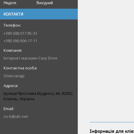
Неділя
Вихідний
КОНТАКТИ
+380 (68) 017-85-33
+380 (96) 906-17-11
Інтернет магазин Carp Drive
Олександр
вулиця Ярослава Мудрого, 44, 45002,
Ковель, Україна
os-k@ukr.net
Інформація для кліє