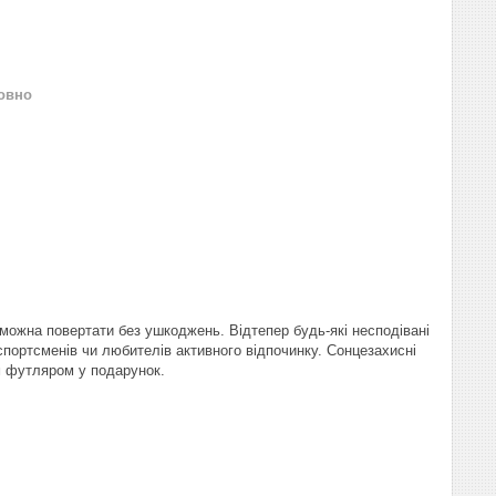
овно
 можна повертати без ушкоджень. Відтепер будь-які несподівані
портсменів чи любителів активного відпочинку. Сонцезахисні
им футляром у подарунок.