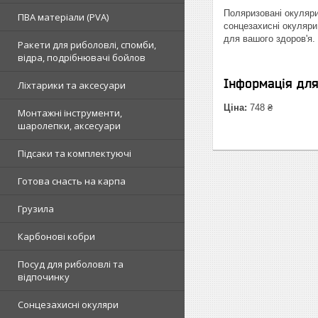
Поляризовані окуляри
ПВА матеріали (PVA)
сонцезахисні окуляри
для вашого здоров'я.
Ракети для риболовлі, спомби,
відра, подрібнювачі бойлов
Інформація дл
Ліхтарики та аксесуари
Ціна:
748 ₴
Монтажні інструменти,
шаролепки, аксесуари
Підсаки та комплектуючі
Готова снасть на карпа
Грузила
Карбонові кобри
Посуд для риболовлі та
відпочинку
Сонцезахисні окуляри