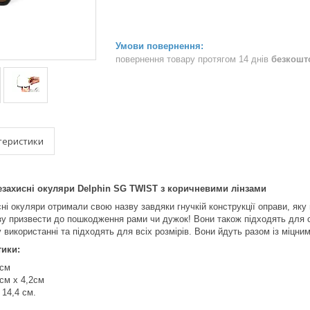
повернення товару протягом 14 днів
безкошт
теристики
езахисні окуляри Delphin SG TWIST з коричневими лінзами
сні окуляри отримали свою назву завдяки гнучкій конструкції оправи, яку
зу призвести до пошкодження рами чи дужок! Вони також підходять для с
у використанні та підходять для всіх розмірів. Вони йдуть разом із міцн
тики:
 см
7см х 4,2см
14,4 см.