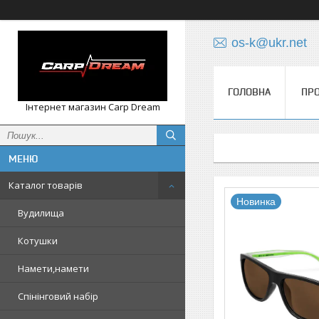
os-k@ukr.net
ГОЛОВНА
ПРО
Інтернет магазин Carp Dream
Каталог товарів
Новинка
Вудилища
Котушки
Намети,намети
Спінінговий набір