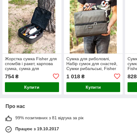
Жорстка сумка Fisher для
Сумка для риболовлі,
Сумк
спомбів і ракет, карпова
Набір сумок для снастей,
сумк
сумка, сумка для
Сумки рибальські, Fisher
Fish
риболовлі
754
1 018
828
₴
₴
Купити
Купити
Про нас
99% позитивних з 81 відгука за рік
Працює з 19.10.2017