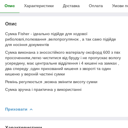
Опис
Характеристики
Доставка
Оплата
Умови п
Опис
Сумка Fisher - ідеально підійде для ходової
риболовлі,полювання ,велопрогулянок , а так само підійде
для носіння документів
Сумка виконана з зносостійкого матеріалу оксфорд 600 з пвх
просоченням,легко чиститися від бруду і не пропускає вологу
усередину, має центральне відділення і 4 кишені на замках ,
два спереду ,один прихований кишеня з звороті та один
кишеню у верхній частині сумки
Ремінь регулюється ,можна змінити висоту сумки
Сумка зручна і практична у використанні
Приховати
Характеристики