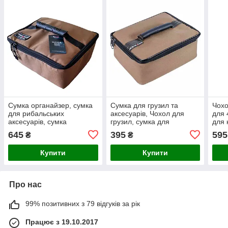
Сумка органайзер, сумка
Сумка для грузил та
Чохо
для рибальських
аксесуарів, Чохол для
для 
аксесуарів, сумка
грузил, сумка для
для 
Wold4Carp Tackle Bag
аксесуарів World4Carp
REE
645
395
595
₴
₴
Medium
LEED BOX Coyote
Coyo
Купити
Купити
Про нас
99% позитивних з 79 відгуків за рік
Працює з 19.10.2017