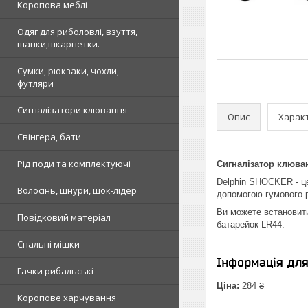
Коропова меблі
Одяг для риболовлі, взуття,
шапки,шкарпетки.
Сумки, рюкзаки, чохли,
футляри
Сигналізатори клювання
Опис
Харак
Свінгера, бати
Рід поди та комплектуючі
Сигналізатор клюван
Delphin SHOCKER - це
Волосінь, шнури, шок-лідер
допомогою гумового ре
Ви можете встановити 
Повідковий матеріал
батарейок LR44.
Спальні мішки
Інформація дл
Гачки рибальські
Ціна:
284 ₴
Коропове харчування