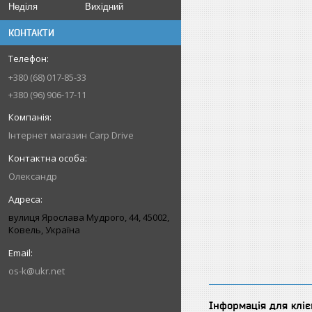
Неділя
Вихідний
КОНТАКТИ
+380 (68) 017-85-33
+380 (96) 906-17-11
Інтернет магазин Carp Drive
Олександр
вулиця Ярослава Мудрого, 44, 45002,
Ковель, Україна
os-k@ukr.net
Інформація для кліє