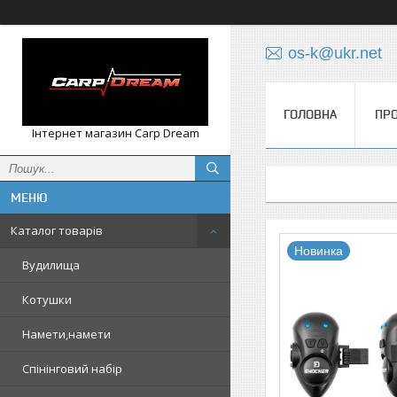
os-k@ukr.net
ГОЛОВНА
ПРО
Інтернет магазин Carp Dream
Каталог товарів
Новинка
Вудилища
Котушки
Намети,намети
Спінінговий набір