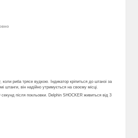
овно
 коли риба трясе вудкою. Індикатор кріпиться до штанзі за
мі штанги, він надійно утримується на своєму місці.
 20 секунд після покльовки. Delphin SHOCKER живиться від 3