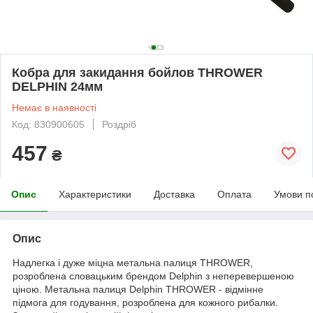
Кобра для закидання бойлов THROWER
DELPHIN 24мм
Немає в наявності
Код: 830900605
Роздріб
457
₴
Опис
Характеристики
Доставка
Оплата
Умови п
Опис
Надлегка і дуже міцна метальна палиця THROWER,
розроблена словацьким брендом Delphin з неперевершеною
ціною. Метальна палиця Delphin THROWER - відмінне
підмога для годування, розроблена для кожного рибалки.