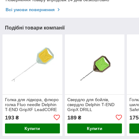
Всі умови повернення
Подібні товари компанії
Голка для лідкора, флюро
Свердло для бойлів,
Голк
голка Fluo needle Delphin
свердло Delphin T-END
шило
T-END GripXF LeadCORE
GripX DRILL
Safe
193
189
175
₴
₴
Купити
Купити