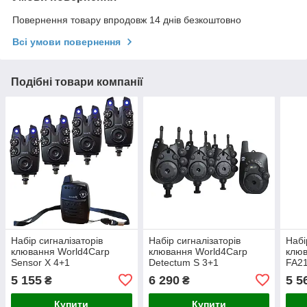
Повернення товару впродовж 14 днів безкоштовно
Всі умови повернення
Подібні товари компанії
Набір сигналізаторів
Набір сигналізаторів
Набі
клювання World4Carp
клювання World4Carp
клюв
Sensor X 4+1
Detectum S 3+1
FA2
5 155
6 290
5 5
₴
₴
Купити
Купити