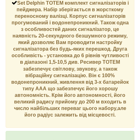
Set Delphin TOTEM
комплект сигналізаторів і
пейджера. Набір зберігається в жорсткому
переносному валізці. Корпус сигналізаторів
прогумований і водонепроникний. Також одна
з особливостей даних сигналізатор, це
наявність 20-секундного безшумного режиму,
який дозволяє Вам проводити настройку
сигналізатора без будь-яких перешкод. Друга
особливість - установка до 6 рівнів чутливості
в діапазоні 1,5-10,5 див.
Ресивер
TOTEM
забезпечує світлову, звукову, а також
вібраційну сигналізацію. Він є 100%
водонепроникний, живлення від 3-х батарейок
типу ААА що забезпечує його хорошу
автономність. Крім його автономності, його
великий радису прийому до 200 м входить в
число найбільших переваг цього набору,але
його радіус залежить від місцевості.