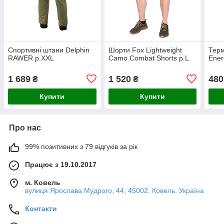
Cпортивні штани Delphin
Шорти Fox Lightweight
Терм
RAWER р.XXL
Camo Combat Shorts р.L
Ener
1 689
1 520
480
₴
₴
Купити
Купити
Про нас
99% позитивних з 79 відгуків за рік
Працює з 19.10.2017
м. Ковель
вулиця Ярослава Мудрого, 44, 45002, Ковель, Україна
Контакти