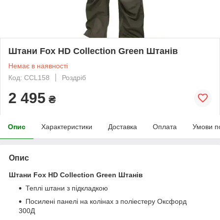
Штани Fox HD Collection Green Штанів
Немає в наявності
Код: CCL158
Роздріб
2 495
₴
Опис
Характеристики
Доставка
Оплата
Умови п
Опис
Штани Fox HD Collection Green Штанів
Теплі штани з підкладкою
Посилені панелі на колінах з поліестеру Оксфорд
300Д