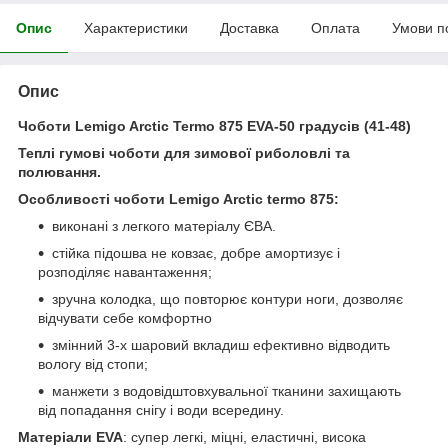
Опис
Характеристики
Доставка
Оплата
Умови п
Опис
Чоботи Lemigo Arctic Termo 875 EVA-50 градусів (41-48)
Теплі гумові чоботи для зимової риболовлі та
полювання.
Особливості чоботи Lemigo Arctic termo 875:
виконані з легкого матеріалу ЄВА.
стійка підошва не ковзає, добре амортизує і
розподіляє навантаження;
зручна колодка, що повторює контури ноги, дозволяє
відчувати себе комфортно
змінний 3-х шаровий вкладиш ефективно відводить
вологу від стопи;
манжети з водовідштовхувальної тканини захищають
від попадання снігу і води всередину.
Матеріали EVA
: супер легкі, міцні, еластичні, висока