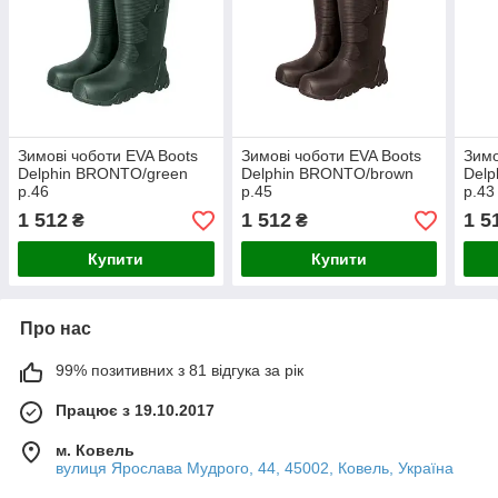
Зимові чоботи EVA Boots
Зимові чоботи EVA Boots
Зимо
Delphin BRONTO/green
Delphin BRONTO/brown
Del
р.46
р.45
р.43
1 512
1 512
1 5
₴
₴
Купити
Купити
Про нас
99% позитивних з 81 відгука за рік
Працює з 19.10.2017
м. Ковель
вулиця Ярослава Мудрого, 44, 45002, Ковель, Україна