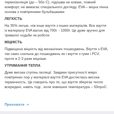
термоізоляція (до – 50о С), підошва не ковзає, повний
комфорт, не вимагає спеціального догляду. EVA – міцна пінна
основа з повітряними бульбашками.
ЛЕГКІСТЬ
На 35% легше, ніж інше взуття з інших матеріалів. Все взуття
із матеріалу EVA вагою від 700г. - 1000г. Це дуже зручно для
тривалої ходьби чи роботи.
МІЦНІСТЬ
Підвищена міцність від механічних пошкоджень. Взуття з EVA,
так само схильна до пошкоджень як і взуття з гуми і PCV,
проте в 2-3 рази міцніше.
УТРИМАННЯ ТЕПЛА
Дуже висока ступінь ізоляції. Завдяки присутності мікро
повітряних пор у матеріалі взуття EVA достиглась висока
термичность. Це говорить про те, що взуття зберігає тепло
всередині, навіть тоді , коли зовнішня температура – 50
про
С.
Приховати