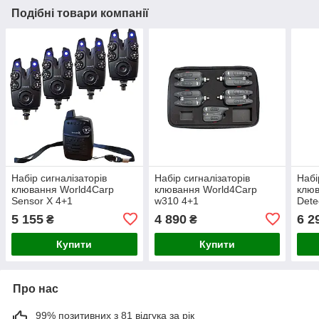
Подібні товари компанії
Набір сигналізаторів
Набір сигналізаторів
Набі
клювання World4Carp
клювання World4Carp
клюв
Sensor X 4+1
w310 4+1
Dete
5 155
4 890
6 2
₴
₴
Купити
Купити
Про нас
99% позитивних з 81 відгука за рік