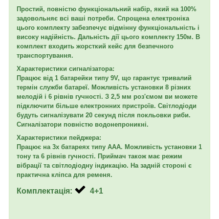
Простий, повністю функціональний набір, який на 100%
задовольняє всі ваші потреби. Спрощена електроніка
цього комплекту забезпечує відмінну функціональність і
високу надійність. Дальність дії цього комплекту 150м. В
комплект входить жорсткий кейс для безпечного
транспортування.
Характеристики сигналізатора:
Працює від 1 батарейки типу 9V, що гарантує тривалий
термін служби батареї. Можливість установки 8 різних
мелодій і 6 рівнів гучності. З 2,5 мм роз'ємом ви можете
підключити більше електронних пристроїв. Світлодіоди
будуть сигналізувати 20 секунд після покльовки риби.
Сигналізатори повністю водонепроникні.
Характеристики пейджера:
Працює на 3х батареях типу ААА. Можливість установки 1
тону та 6 рівнів гучності. Приймач також має режим
вібрації та світлодіодну індикацію. На задній стороні є
практична кліпса для ременя.
Комплектація:
4+1