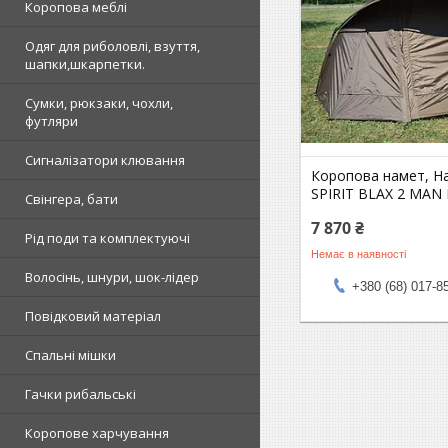
Коропова меблі
Одяг для риболовлі, взуття,
шапки,шкарпетки.
Сумки, рюкзаки, чохли,
футляри
Сигналізатори клювання
Коропова намет, Н
SPIRIT BLAX 2 MAN 
Свінгера, бати
7 870 ₴
Рід поди та комплектуючі
Немає в наявності
Волосінь, шнури, шок-лідер
+380 (68) 017-8
Повідковий матеріал
Спальні мішки
Гачки рибальські
Коропове харчування