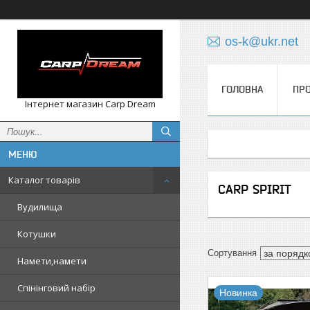
os-k@ukr.net
ГОЛОВНА
ПРО
Інтернет магазин Carp Dream
Каталог товарів
CARP SPIRIT
Вудилища
Котушки
Намети,намети
Спінінговий набір
Новинка