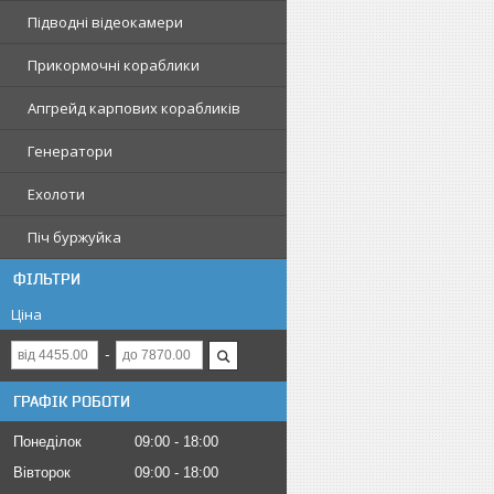
Підводні відеокамери
Прикормочні кораблики
Апгрейд карпових корабликів
Генератори
Ехолоти
Піч буржуйка
ФІЛЬТРИ
Ціна
ГРАФІК РОБОТИ
Понеділок
09:00
18:00
Вівторок
09:00
18:00