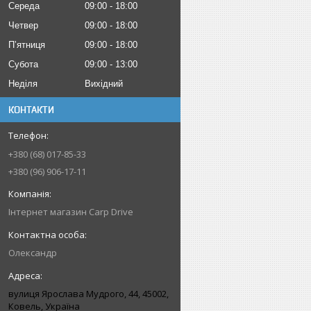
Середа
09:00
18:00
Четвер
09:00
18:00
Пʼятниця
09:00
18:00
Субота
09:00
13:00
Неділя
Вихідний
КОНТАКТИ
+380 (68) 017-85-33
+380 (96) 906-17-11
Інтернет магазин Carp Drive
Олександр
вулиця Ярослава Мудрого, 44, 45002,
Ковель, Україна