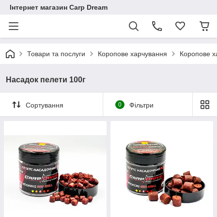
Інтернет магазин Carp Dream
Товари та послуги
Коропове харчування
Коропове ха
Насадок пелети 100г
Сортування
0
Фільтри