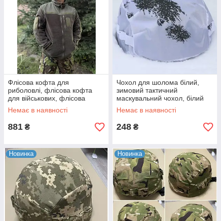
Флісова кофта для
Чохол для шолома білий,
риболовлі, флісова кофта
зимовий тактичний
для військових, флісова
маскувальний чохол, білий
кофта для мисливців
кавер Клякса
Немає в наявності
Немає в наявності
881
248
₴
₴
Новинка
Новинка