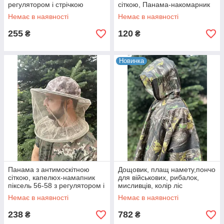
регулятором і стрічкою
сіткою, Панама-накомарник
Немає в наявності
Немає в наявності
255
120
₴
₴
Новинка
Панама з антимоскітною
Дощовик, плащ намету,пончо
сіткою, капелюх-намапник
для військових, рибалок,
піксель 56-58 з регулятором і
мисливців, колір ліс
стрічкою
Немає в наявності
Немає в наявності
238
782
₴
₴