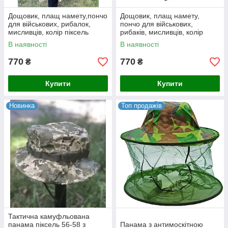
Дощовик, плащ намету,пончо
Дощовик, плащ намету,
для військових, рибалок,
пончо для військових,
мисливців, колір піксель
рибаків, мисливців, колір
Мультикамо
В наявності
В наявності
770
770
₴
₴
Купити
Купити
Новинка
Топ продажів
Тактична камуфльована
панама піксель 56-58 з
Панама з антимоскітною