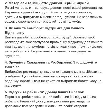
2. Матеріали та Міцність: Довгий Термін Служби
Якісні матеріали – запорука довговічності вашої розкладачки.
Перевагу віддавайте водостійким та міцним тканинам,
здатним витримувати мінливі погодні умови. Це забезпечить
вашому спорядженню тривалий термін служби.
3. Дизайн та Комфорт: Підтримка для Вашого
Відпочинку
Вивчіть дизайн та особливості конструкції. Важливо, щоб
розкладачка забезпечувала правильну підтримку для вашого
тіла і дозволяла комфортно відпочивати протягом тривалого
часу риболовлі. Регульовані елементи також додають
зручності.
4. Зручність Складання та Розбирання: Заощаджуйте
Ваш Час
Вибирайте розкладачку, яку легко і швидко можна зібрати та
розібрати. Це особливо важливо, якщо ваші вилазки на
водойму короткі, і вам не хочеться витрачати багато часу на
підготовку.
5. Відгуки та рейтинги: Досвід Інших Рибалок
Перш ніж зробити остаточний вибір, вивчіть відгуки інших
рибалок. Реальний досвід використання розкладачки
допоможе вам зрозуміти її сильні та слабкі сторони.